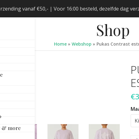
erzending vanaf €50,- | Voor 16:00 besteld, dezelfde dag v
Shop
Home
»
Webshop
»
Pukas Contrast estre
P
le
E
€
3
Ma
y & more
Pu