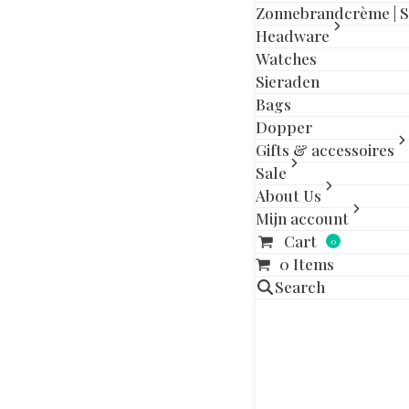
slide
slide
Zonnebrandcrème | 
Headware
Watches
Sieraden
Aanvullende in
Bags
Dopper
Maat
Gifts & accessoires
Sale
About Us
Gerelatee
Mijn account
Cart
0
0 Items
Search