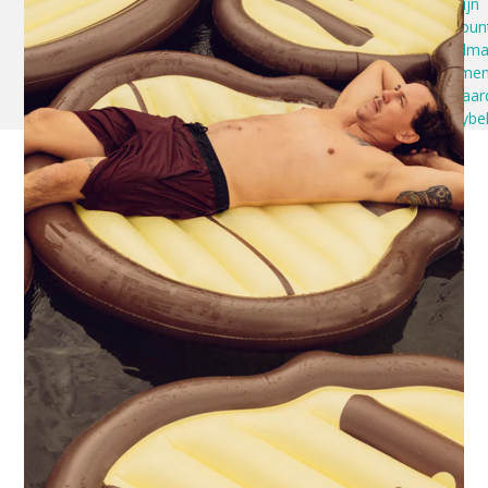
Mijn
accoun
Winkelm
Algeme
voorwaar
Privacybe