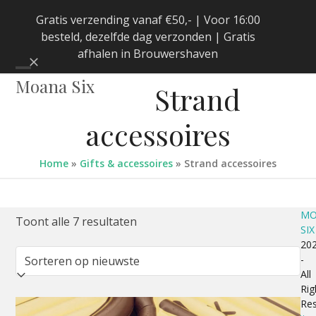
Skip
Gratis verzending vanaf €50,- | Voor 16:00
to
besteld, dezelfde dag verzonden | Gratis
content
afhalen in Brouwershaven
Negeren
Open
Close
Moana Six
Strand
mobile
mobile
accessoires
menu
menu
Home
»
Gifts & accessoires
»
Strand accessoires
MO
Gesorteerd
Toont alle 7 resultaten
SIX
20
op
-
All
nieuwste
Rig
Re