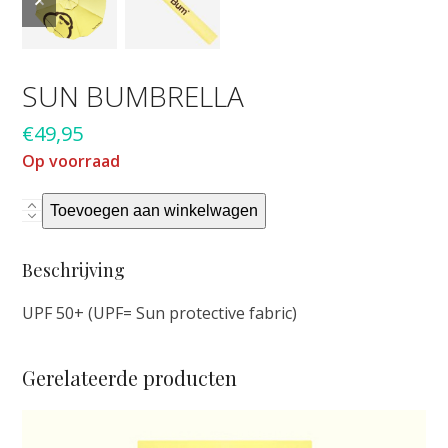
slide
slide
SUN BUMBRELLA
€
49,95
Op voorraad
Sun
Toevoegen aan winkelwagen
Bumbrella
aantal
Beschrijving
UPF 50+ (UPF= Sun protective fabric)
Gerelateerde producten