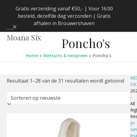
Skip
Gratis verzending vanaf €50,- | Voor 16:00
to
besteld, dezelfde dag verzonden | Gratis
content
afhalen in Brouwershaven
Negeren
Open
Close
Moana Six
Poncho's
mobile
mobile
menu
menu
Home
»
Wetsuits & neopreen
»
Poncho's
MO
Gesor
Resultaat 1–28 van de 31 resultaten wordt getoond
SIX
20
op
-
All
nieuw
Rig
Re
Mijn
accoun
Winkelm