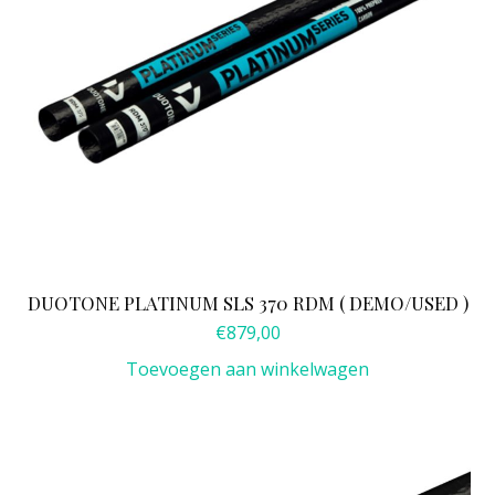
DUOTONE PLATINUM SLS 370 RDM ( DEMO/USED )
€
879,00
Toevoegen aan winkelwagen
Dit
product
heeft
meerdere