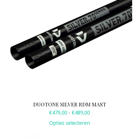
variaties.
Deze
optie
kan
gekozen
worden
op
de
productpagina
DUOTONE SILVER RDM MAST
Prijsklasse:
€
479,00
-
€
489,00
€479,00
Opties selecteren
tot
€489,00
Dit