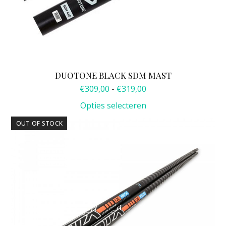
productpagina
DUOTONE BLACK SDM MAST
Prijsklasse:
€
309,00
-
€
319,00
€309,00
Opties selecteren
tot
€319,00
Dit
OUT OF STOCK
product
heeft
meerdere
variaties.
Deze
optie
kan
gekozen