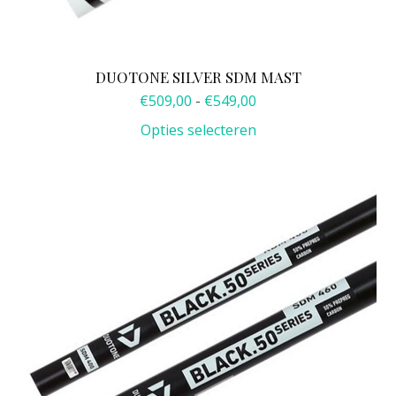
DUOTONE SILVER SDM MAST
Prijsklasse:
€
509,00
-
€
549,00
€509,00
Opties selecteren
tot
€549,00
Dit
product
heeft
meerdere
variaties.
Deze
optie
kan
gekozen
worden
op
de