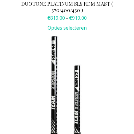
DUOTONE PLATINUM SLS RDM MAST (
370/400/430 )
Prijsklasse:
€
819,00
-
€
919,00
€819,00
Opties selecteren
tot
€919,00