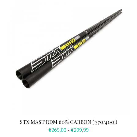
product
heeft
meerdere
variaties.
Deze
optie
kan
gekozen
worden
op
de
productpagina
STX MAST RDM 60% CARBON ( 370/400 )
Prijsklasse:
€
269,00
-
€
299,99
€269,00