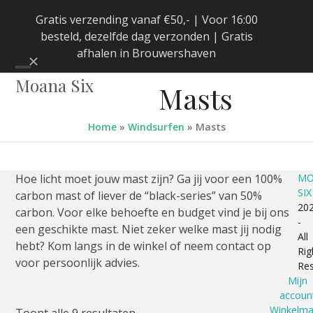
Skip
Gratis verzending vanaf €50,- | Voor 16:00
to
besteld, dezelfde dag verzonden | Gratis
content
afhalen in Brouwershaven
Negeren
Open
Close
Moana Six
Masts
mobile
mobile
menu
menu
Home
»
Windsurfen
»
Masts
Hoe licht moet jouw mast zijn? Ga jij voor een 100%
MO
SIX
carbon mast of liever de “black-series” van 50%
20
carbon. Voor elke behoefte en budget vind je bij ons
-
een geschikte mast. Niet zeker welke mast jij nodig
All
hebt? Kom langs in de winkel of neem contact op
Rig
voor persoonlijk advies.
Re
Mijn
accoun
Winkelm
Gesorteerd