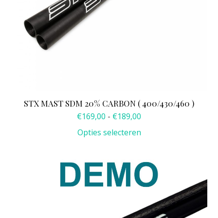
worden
op
de
productpagina
STX MAST SDM 20% CARBON ( 400/430/460 )
Prijsklasse:
€
169,00
-
€
189,00
€169,00
Opties selecteren
tot
€189,00