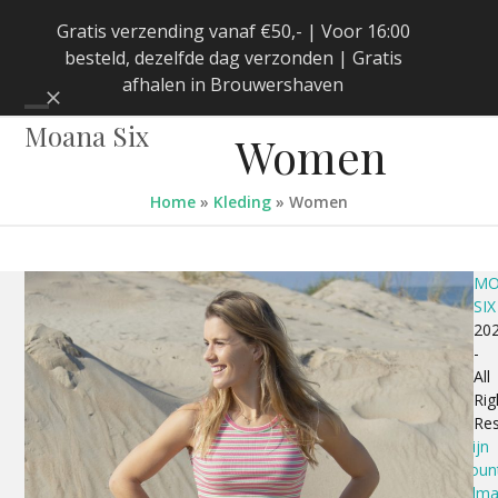
Skip
Gratis verzending vanaf €50,- | Voor 16:00
to
besteld, dezelfde dag verzonden | Gratis
content
afhalen in Brouwershaven
Negeren
Open
Close
Moana Six
Women
mobile
mobile
menu
menu
Home
»
Kleding
»
Women
MO
SIX
20
-
All
Rig
Re
Mijn
accoun
Winkelm