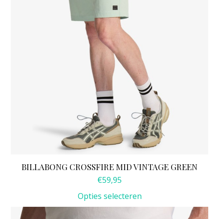
gekozen
worden
op
de
productpagina
BILLABONG CROSSFIRE MID VINTAGE GREEN
€
59,95
Opties selecteren
Dit