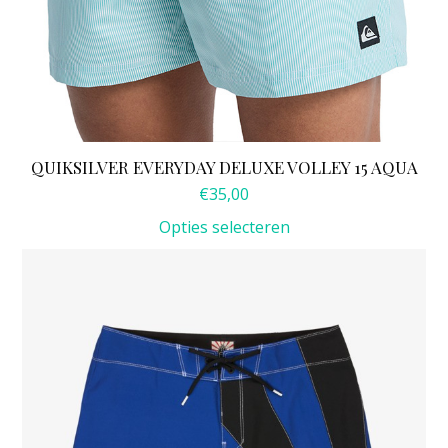
QUIKSILVER EVERYDAY DELUXE VOLLEY 15 AQUA
€
35,00
Opties selecteren
Dit
product
heeft
meerdere
variaties.
Deze
optie
kan