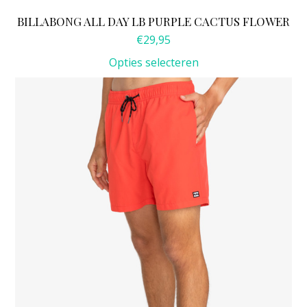
BILLABONG ALL DAY LB PURPLE CACTUS FLOWER
€
29,95
Opties selecteren
Dit
product
heeft
meerdere
variaties.
Deze
optie
kan
gekozen
worden
op
de
productpagina