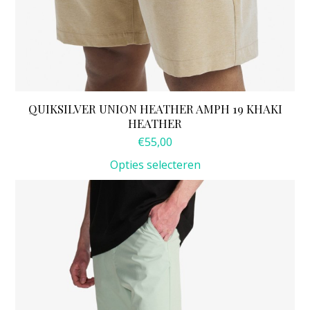
QUIKSILVER UNION HEATHER AMPH 19 KHAKI
HEATHER
€
55,00
Opties selecteren
Dit
product
heeft
meerdere
variaties.
Deze
optie
kan