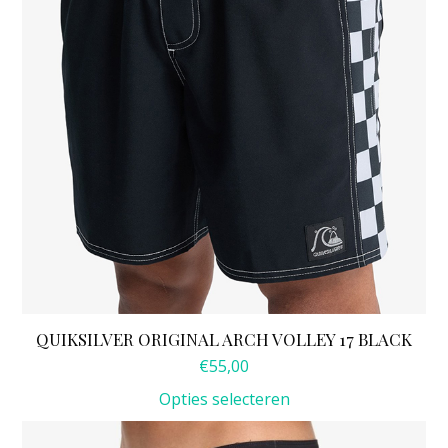
gekozen
worden
op
de
productpagina
QUIKSILVER ORIGINAL ARCH VOLLEY 17 BLACK
€
55,00
Opties selecteren
Dit