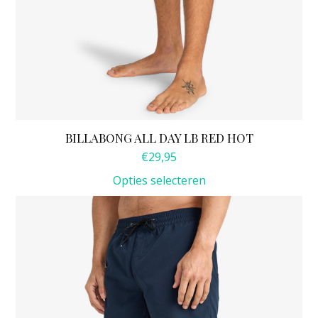
BILLABONG ALL DAY LB RED HOT
€
29,95
Opties selecteren
Dit
product
heeft
meerdere
variaties.
Deze
optie