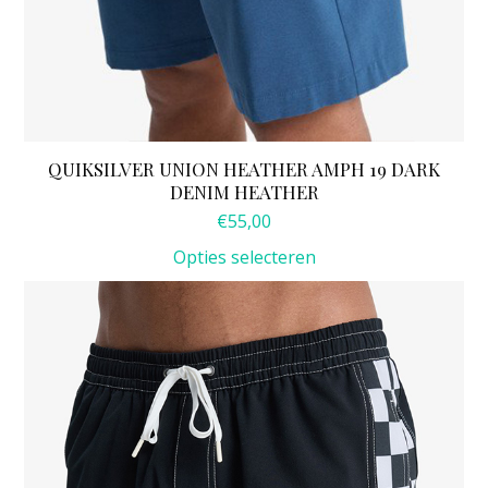
QUIKSILVER UNION HEATHER AMPH 19 DARK
DENIM HEATHER
€
55,00
Opties selecteren
Dit
product
heeft
meerdere
variaties.
Deze
optie
kan