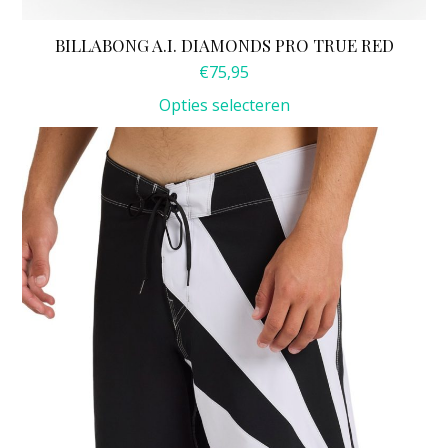
BILLABONG A.I. DIAMONDS PRO TRUE RED
€
75,95
Opties selecteren
Dit
product
heeft
meerdere
variaties.
Deze
optie
kan
gekozen
worden
op
de
productpagina