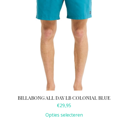
kan
gekozen
worden
op
de
productpagina
BILLABONG ALL DAY LB COLONIAL BLUE
€
29,95
Opties selecteren
Dit