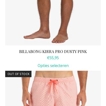
BILLABONG KIRRA PRO DUSTY PINK
€
55,95
Opties selecteren
Dit
OUT OF STOCK
product
heeft
meerdere
variaties.
Deze