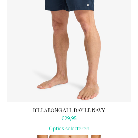
kan
gekozen
worden
op
de
productpagina
BILLABONG ALL DAY LB NAVY
€
29,95
Opties selecteren