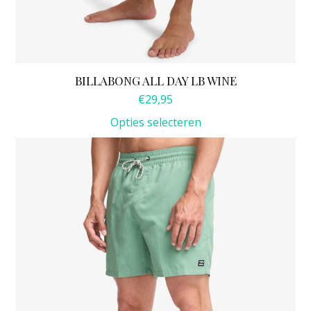
BILLABONG ALL DAY LB WINE
€
29,95
Opties selecteren
Dit
product
heeft
meerdere
variaties.
Deze
optie
kan
gekozen
worden