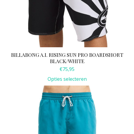
BILLABONG A.I. RISING SUN PRO BOARDSHORT
BLACK/WHITE
€
75,95
Opties selecteren
Dit
product
heeft
meerdere
variaties.
Deze
optie