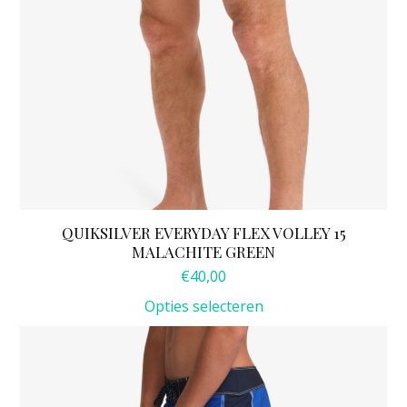
de
productpagina
QUIKSILVER EVERYDAY FLEX VOLLEY 15
MALACHITE GREEN
€
40,00
Opties selecteren
Dit
product
heeft
meerdere