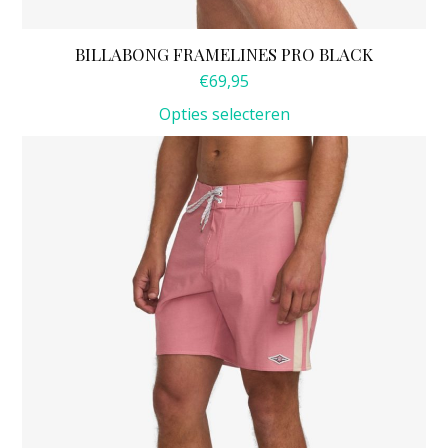
BILLABONG FRAMELINES PRO BLACK
€
69,95
Opties selecteren
Dit
product
heeft
meerdere
variaties.
Deze
optie
kan
gekozen
worden
op
de
productpagina