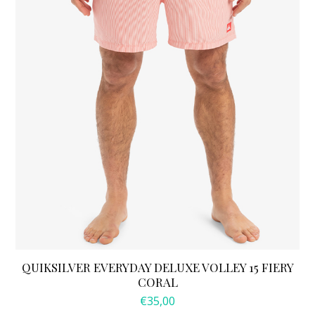
optie
kan
gekozen
worden
op
de
productpagina
QUIKSILVER EVERYDAY DELUXE VOLLEY 15 FIERY
CORAL
€
35,00