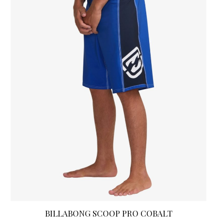
variaties.
Deze
optie
kan
gekozen
worden
op
de
productpagina
BILLABONG SCOOP PRO COBALT