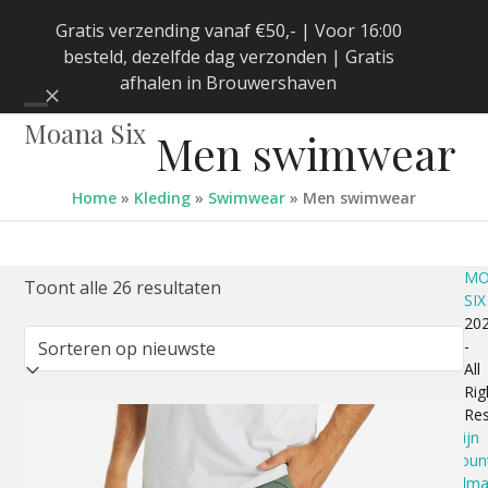
Skip
Gratis verzending vanaf €50,- | Voor 16:00
to
besteld, dezelfde dag verzonden | Gratis
content
afhalen in Brouwershaven
Negeren
Open
Close
Moana Six
Men swimwear
mobile
mobile
menu
menu
Home
»
Kleding
»
Swimwear
»
Men swimwear
MO
Gesorteerd
Toont alle 26 resultaten
SIX
20
op
-
All
nieuwste
Rig
Dit
Re
Mijn
product
accoun
heeft
Winkelm