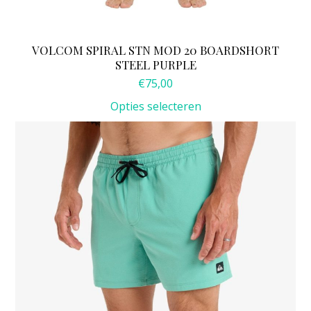
VOLCOM SPIRAL STN MOD 20 BOARDSHORT
STEEL PURPLE
€
75,00
Opties selecteren
Dit
product
heeft
meerdere
variaties.
Deze
optie
kan
gekozen
worden
op