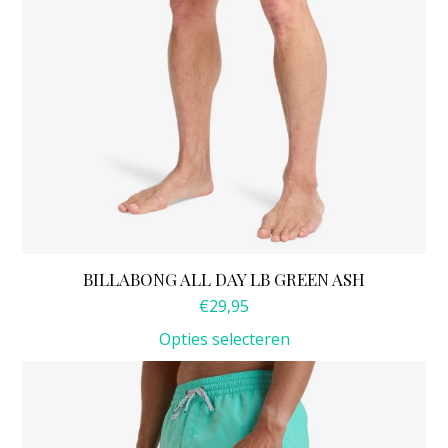
op
de
productpagina
BILLABONG ALL DAY LB GREEN ASH
€
29,95
Opties selecteren
Dit
product
heeft
meerdere