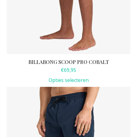
BILLABONG SCOOP PRO COBALT
€
69,95
Opties selecteren
Dit
product
heeft
meerdere
variaties.
Deze
optie