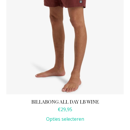
gekozen
worden
op
de
productpagina
BILLABONG ALL DAY LB WINE
€
29,95
Opties selecteren
Dit