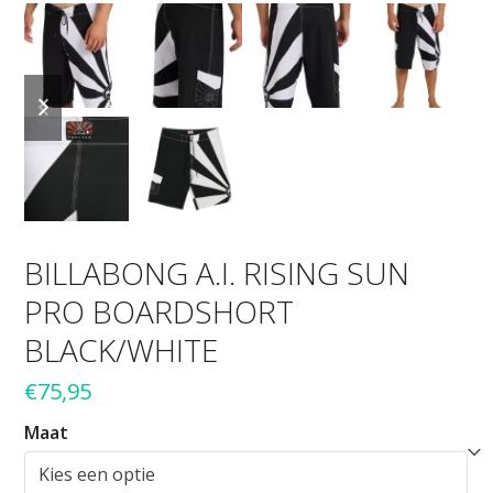
previous
next
slide
slide
BILLABONG A.I. RISING SUN
PRO BOARDSHORT
BLACK/WHITE
€
75,95
Maat