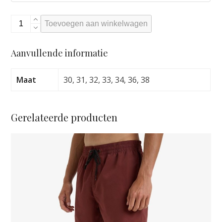
BILLABONG
Toevoegen aan winkelwagen
A.I.
RISING
Aanvullende informatie
SUN
PRO
BOARDSHORT
Maat
30, 31, 32, 33, 34, 36, 38
BLACK/WHITE
aantal
Gerelateerde producten
Dit
product
heeft
meerdere
variaties.
Deze
optie
kan