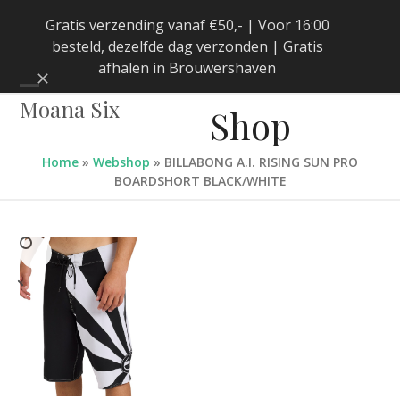
Skip
Gratis verzending vanaf €50,- | Voor 16:00
to
besteld, dezelfde dag verzonden | Gratis
content
afhalen in Brouwershaven
Negeren
Open
Close
Moana Six
Shop
mobile
mobile
menu
menu
Home
»
Webshop
»
BILLABONG A.I. RISING SUN PRO
BOARDSHORT BLACK/WHITE