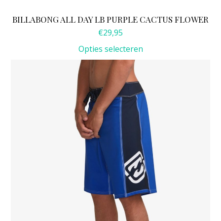
BILLABONG ALL DAY LB PURPLE CACTUS FLOWER
€
29,95
Opties selecteren
Dit
product
heeft
meerdere
variaties.
Deze
optie
kan
gekozen
worden
op
de
productpagina