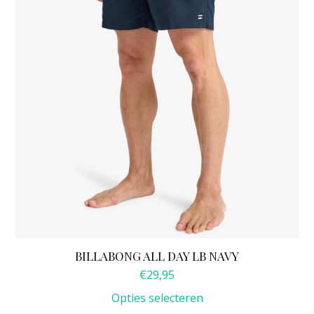
kan
gekozen
worden
op
de
productpagina
BILLABONG ALL DAY LB NAVY
€
29,95
Opties selecteren