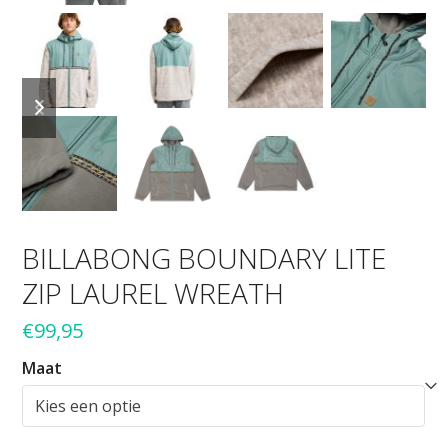
previous
next
slide
slide
BILLABONG BOUNDARY LITE
ZIP LAUREL WREATH
€
99,95
Maat