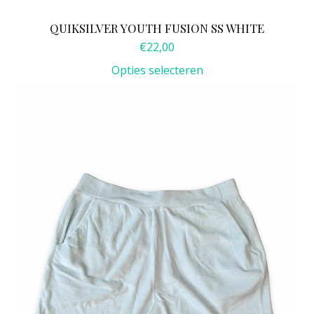
QUIKSILVER YOUTH FUSION SS WHITE
€
22,00
Opties selecteren
Dit
product
heeft
meerdere
variaties.
Deze
optie
kan
gekozen
worden
op
de
productpagina