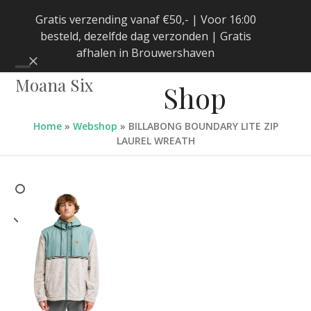
Skip
Gratis verzending vanaf €50,- | Voor 16:00
to
besteld, dezelfde dag verzonden | Gratis
content
afhalen in Brouwershaven
Negeren
Open
Close
Moana Six
Shop
mobile
mobile
menu
menu
Home
»
Webshop
»
BILLABONG BOUNDARY LITE ZIP
LAUREL WREATH