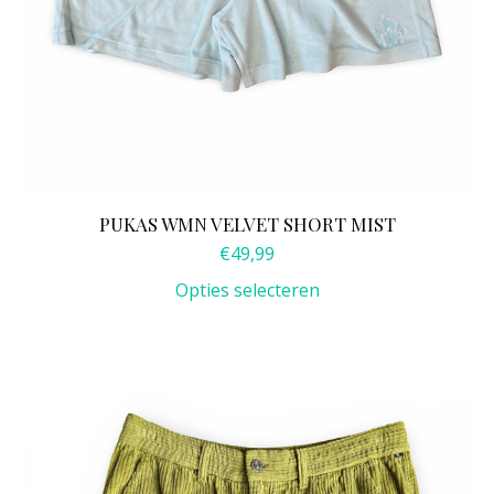
PUKAS WMN VELVET SHORT MIST
€
49,99
Opties selecteren
Dit
product
heeft
meerdere
variaties.
Deze
optie