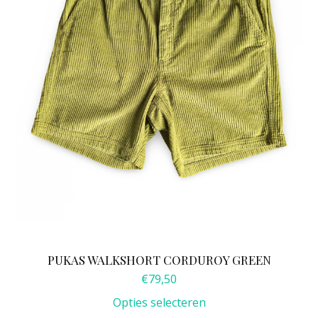
kan
gekozen
worden
op
de
productpagina
PUKAS WALKSHORT CORDUROY GREEN
€
79,50
Opties selecteren