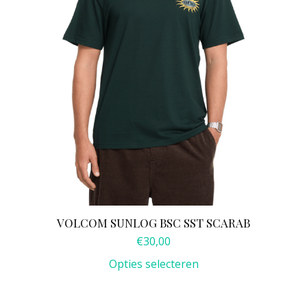
worden
op
de
productpagina
VOLCOM SUNLOG BSC SST SCARAB
€
30,00
Opties selecteren
Dit
product