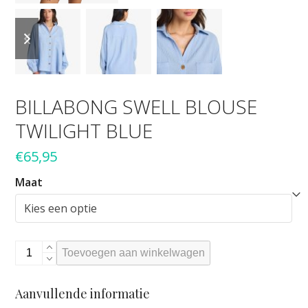
previous
next
slide
slide
BILLABONG SWELL BLOUSE
TWILIGHT BLUE
€
65,95
Maat
BILLABONG
Toevoegen aan winkelwagen
SWELL
BLOUSE
Aanvullende informatie
TWILIGHT