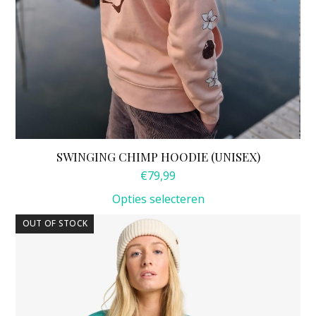
SWINGING CHIMP HOODIE (UNISEX)
€
79,99
Opties selecteren
Dit
OUT OF STOCK
product
heeft
meerdere
variaties.
Deze