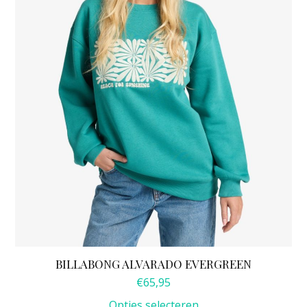
optie
kan
gekozen
worden
op
de
productpagina
BILLABONG ALVARADO EVERGREEN
€
65,95
Opties selecteren