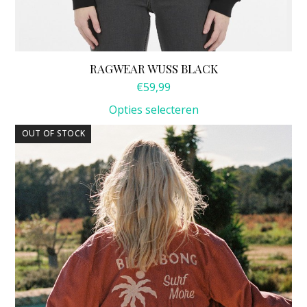
RAGWEAR WUSS BLACK
€
59,99
Opties selecteren
Dit
OUT OF STOCK
product
heeft
meerdere
variaties.
Deze
optie
kan
gekozen
worden
op