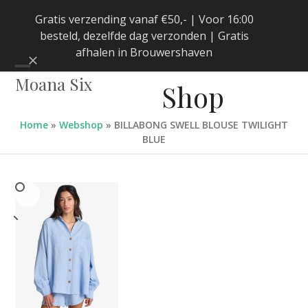
Skip
Gratis verzending vanaf €50,- | Voor 16:00
to
besteld, dezelfde dag verzonden | Gratis
content
afhalen in Brouwershaven
Negeren
Open
Close
Moana Six
Shop
mobile
mobile
menu
menu
Home
»
Webshop
»
BILLABONG SWELL BLOUSE TWILIGHT
BLUE