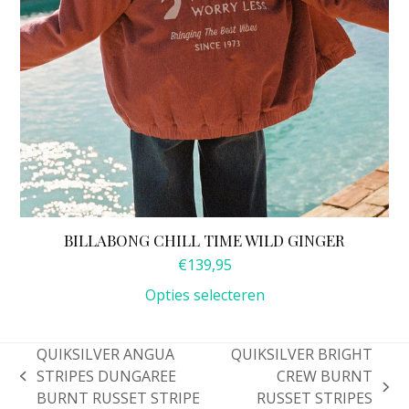
de
productpagina
BILLABONG CHILL TIME WILD GINGER
€
139,95
Opties selecteren
QUIKSILVER ANGUA
QUIKSILVER BRIGHT
STRIPES DUNGAREE
CREW BURNT
previous
next
BURNT RUSSET STRIPE
RUSSET STRIPES
post: