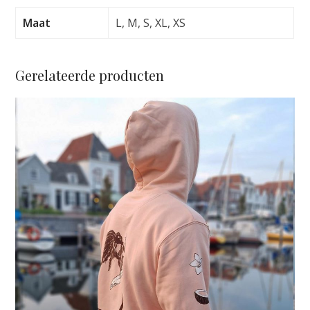
BLUE
aantal
Maat
L, M, S, XL, XS
Gerelateerde producten
Dit
product
heeft
meerdere
variaties.
Deze
optie
kan
gekozen
worden
op
de
productpagina