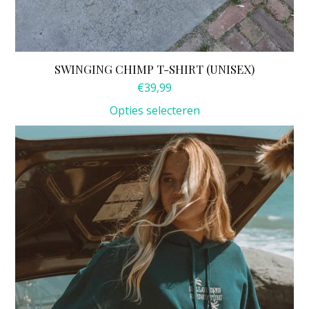
SWINGING CHIMP T-SHIRT (UNISEX)
€
39,99
Opties selecteren
Dit
product
heeft
meerdere
variaties.
Deze
optie
kan
gekozen
worden
op