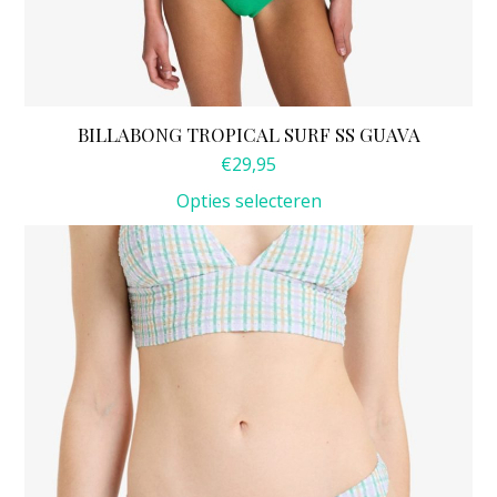
BILLABONG TROPICAL SURF SS GUAVA
€
29,95
Opties selecteren
Dit
product
heeft
meerdere
variaties.
Deze
optie
kan
gekozen
worden