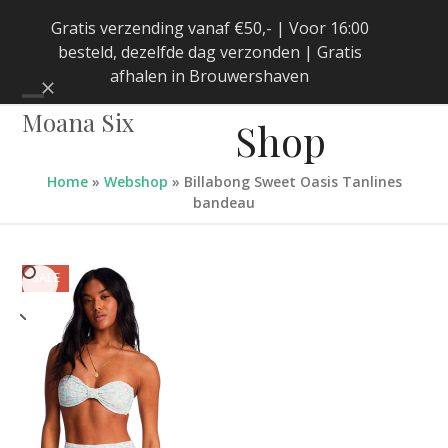
Skip
Gratis verzending vanaf €50,- | Voor 16:00
to
besteld, dezelfde dag verzonden | Gratis
content
afhalen in Brouwershaven
Negeren
Open
Close
Moana Six
Shop
mobile
mobile
menu
menu
Home
»
Webshop
»
Billabong Sweet Oasis Tanlines
bandeau
SALE