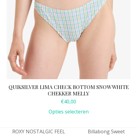
op
de
productpagina
QUIKSILVER LIMA CHECK BOTTOM SNOW WHITE
CHEKKER MELLY
€
40,00
Opties selecteren
ROXY NOSTALGIC FEEL
Billabong Sweet