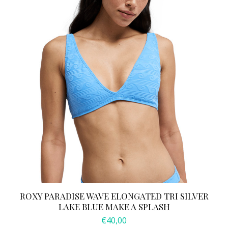
optie
kan
gekozen
worden
op
de
productpagina
ROXY PARADISE WAVE ELONGATED TRI SILVER
LAKE BLUE MAKE A SPLASH
€
40,00