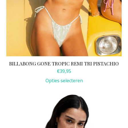
BILLABONG GONE TROPIC REMI TRI PISTACHIO
€
39,95
Opties selecteren
Dit
product
heeft
meerdere
variaties.
Deze