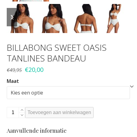
previous
next
slide
slide
BILLABONG SWEET OASIS
TANLINES BANDEAU
Oorspronkelijke
Huidige
€
20,00
€
49,95
prijs
prijs
Maat
was:
is:
€49,95.
€20,00.
Billabong
Toevoegen aan winkelwagen
Sweet
Oasis
Aanvullende informatie
Tanlines