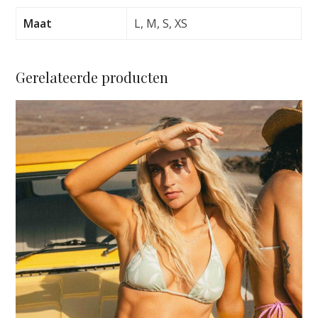
bandeau
aantal
Maat
L, M, S, XS
Gerelateerde producten
Dit
product
heeft
meerdere
variaties.
Deze
optie
kan
gekozen
worden
op
de
productpagina