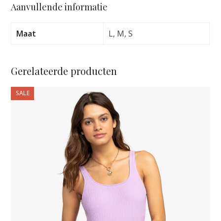
Aanvullende informatie
HIPSTER
ANTHRACITE
NOSTALGIC
Maat
L, M, S
FEELS
FUL
aantal
Gerelateerde producten
Dit
SALE
product
heeft
meerdere
variaties.
Deze
optie
kan
gekozen
worden
op