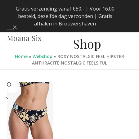
Skip
Gratis verzending vanaf €50,- | Voor 16:00
to
besteld, dezelfde dag verzonden | Gratis
content
afhalen in Brouwershaven
Negeren
Open
Close
Moana Six
Shop
mobile
mobile
menu
menu
Home
»
Webshop
»
ROXY NOSTALGIC FEEL HIPSTER
ANTHRACITE NOSTALGIC FEELS FUL