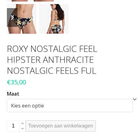
previous
next
slide
slide
ROXY NOSTALGIC FEEL
HIPSTER ANTHRACITE
NOSTALGIC FEELS FUL
€
35,00
Maat
ROXY
Toevoegen aan winkelwagen
NOSTALGIC
FEEL