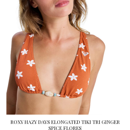
Deze
optie
kan
gekozen
worden
op
de
productpagina
ROXY HAZY DAYS ELONGATED TIKI TRI GINGER
SPICE FLORES