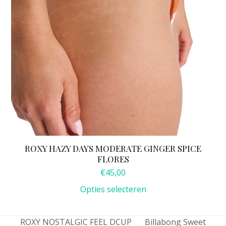
op
de
productpagina
ROXY HAZY DAYS MODERATE GINGER SPICE
FLORES
€
45,00
Opties selecteren
ROXY NOSTALGIC FEEL DCUP
Billabong Sweet