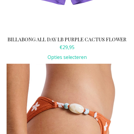
BILLABONG ALL DAY LB PURPLE CACTUS FLOWER
€
29,95
Opties selecteren
Dit
product
heeft
meerdere
variaties.
Deze
optie
kan
gekozen
worden