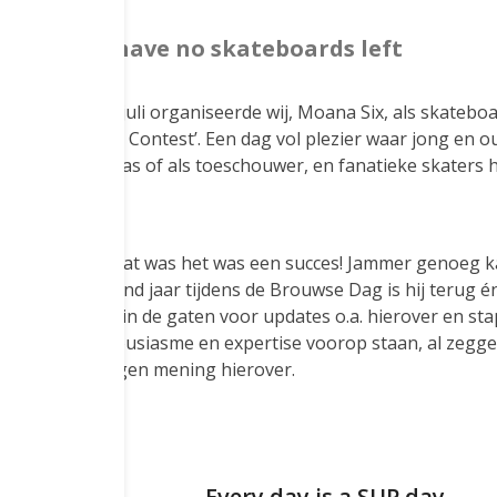
 until you have no skateboards left
wse Dag op 9 juli organiseerde wij, Moana Six, als skatebo
r de ‘Best Trick Contest’. Een dag vol plezier waar jong en
en skateboard was of als toeschouwer, en fanatieke skaters 
ken voor zich, wat was het was een succes! Jammer genoeg ka
aan, maar volgend jaar tijdens de Brouwse Dag is hij terug é
stagrampagina
in de gaten voor updates o.a. hierover en sta
kel waar enthousiasme en expertise voorop staan, al zeggen
en vorm je eigen mening hierover.
sts
ate |
Every day is a SUP day –