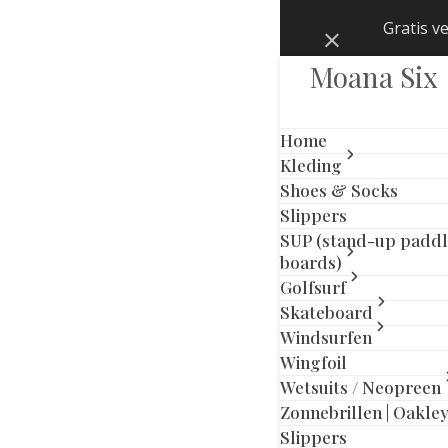
Skip
Gratis v
Negeren
to
content
Moana Six
Home
Kleding
Shoes & Socks
Slippers
SUP (stand-up padd
boards)
Golfsurf
Skateboard
Windsurfen
Wingfoil
Wetsuits / Neopreen
Zonnebrillen | Oakle
Slippers