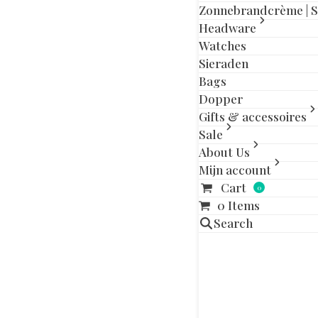
Zonnebrandcrème | 
Headware
Watches
Sieraden
Bags
Dopper
Gifts & accessoires
Sale
About Us
Mijn account
Mini r
Cart
0
0 Items
skate
Search
11 juli 2022
Van een berg h
resultaat mocht