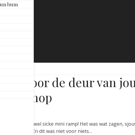
Sun bum
amp voor de deur van jo
boardshop
Nieuws
out, naar een heel sicke mini ramp! Het was wat zagen, sjo
 er zeker zijn! En dit was niet voor niets…