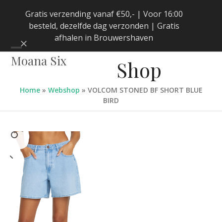
Skip
Gratis verzending vanaf €50,- | Voor 16:00
to
besteld, dezelfde dag verzonden | Gratis
content
afhalen in Brouwershaven
Negeren
Open
Close
Moana Six
Shop
mobile
mobile
menu
menu
Home
»
Webshop
»
VOLCOM STONED BF SHORT BLUE
BIRD