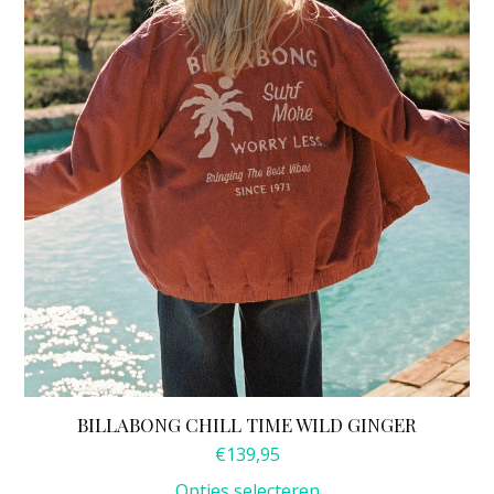
optie
kan
gekozen
worden
op
de
productpagina
BILLABONG CHILL TIME WILD GINGER
€
139,95
Opties selecteren