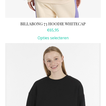
BILLABONG 73 HOODIE WHITECAP
€
65,95
Opties selecteren
Dit
product
heeft
meerdere
variaties.
Deze
optie
kan
gekozen
worden
op