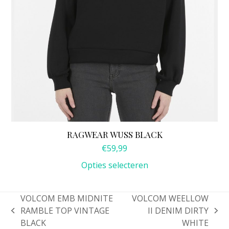
de
productpagina
RAGWEAR WUSS BLACK
€
59,99
Opties selecteren
VOLCOM EMB MIDNITE
VOLCOM WEELLOW
RAMBLE TOP VINTAGE
II DENIM DIRTY
previous
next
BLACK
WHITE
post:
post: