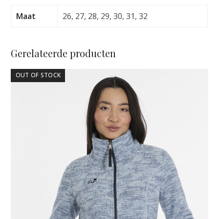
BLUE
BIRD
Maat
26, 27, 28, 29, 30, 31, 32
aantal
Gerelateerde producten
Dit
OUT OF STOCK
product
heeft
meerdere
variaties.
Deze
optie
kan
gekozen
worden
op
de
productpagina