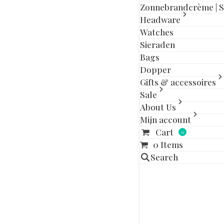
slide
slide
Zonnebrandcrème | 
Headware
Watches
Sieraden
Bags
Gerelatee
Dopper
Gifts & accessoires
Sale
About Us
Mijn account
Cart
0
0 Items
Search