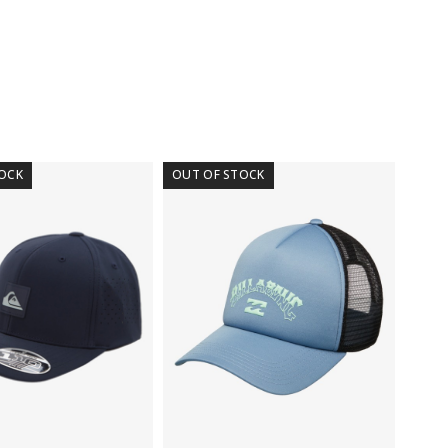
NS
UCKER
ACK
ILEY
tal
OCK
OUT OF STOCK