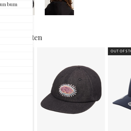
Sun bum
VA
TR
BL
SM
aan
rde producten
OUT OF ST