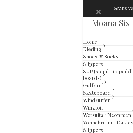
Skip
Gratis v
Negeren
to
content
Moana Six
Home
Kleding
Shoes & Socks
Slippers
SUP (stand-up padd
boards)
Golfsurf
Skateboard
Windsurfen
Wingfoil
Wetsuits / Neopreen
Zonnebrillen | Oakle
previous
next
Slippers