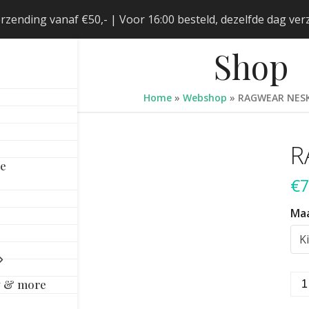
erzending vanaf €50,- | Voor 16:00 besteld, dezelfde dag v
Shop
Home
»
Webshop
»
RAGWEAR NESK
R
le
€
7
Ma
RA
y & more
NE