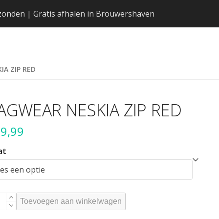
erzonden | Gratis afhalen in Brouwershaven
IA ZIP RED
AGWEAR NESKIA ZIP RED
9,99
at
GWEAR
Toevoegen aan winkelwagen
SKIA