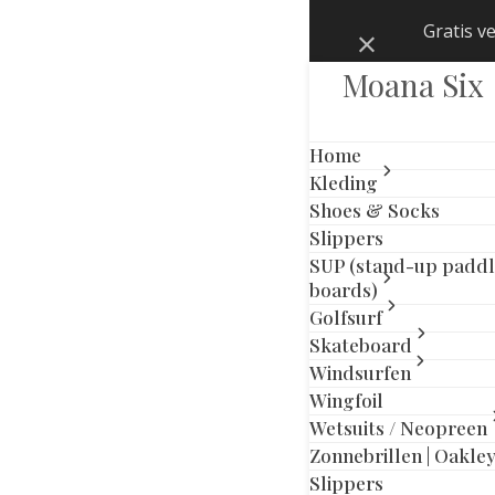
Skip
Gratis v
Negeren
to
content
Moana Six
Home
Kleding
Shoes & Socks
Slippers
SUP (stand-up padd
boards)
Golfsurf
Skateboard
Windsurfen
Wingfoil
Wetsuits / Neopreen
Zonnebrillen | Oakle
Slippers