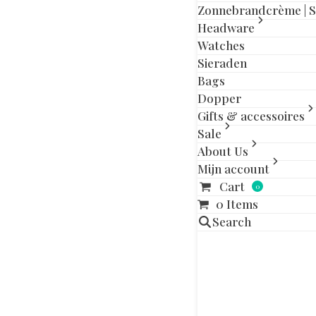
Zonnebrandcrème | 
Headware
Aanvullende in
Watches
Sieraden
Bags
Maat
Dopper
Gifts & accessoires
Sale
Gerelatee
About Us
Mijn account
Dit
Cart
product
0
heeft
0 Items
meerdere
Search
variaties.
Deze
optie
kan
gekozen