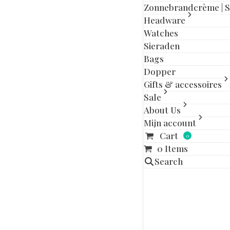
Zonnebrandcrème | 
Headware
Aanvullende in
Watches
Sieraden
Bags
Maat
Dopper
Gifts & accessoires
Sale
Gerelatee
About Us
Mijn account
Dit
Cart
product
0
heeft
0 Items
meerdere
Search
variaties.
Deze
optie
kan
gekozen