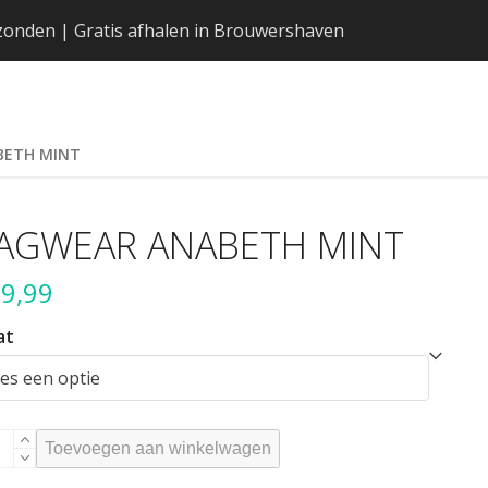
erzonden | Gratis afhalen in Brouwershaven
BETH MINT
AGWEAR ANABETH MINT
9,99
at
GWEAR
Toevoegen aan winkelwagen
ABETH