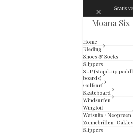
Skip
Gratis v
Negeren
to
content
Moana Six
Home
Kleding
Shoes & Socks
Slippers
SUP (stand-up padd
boards)
Golfsurf
Skateboard
Windsurfen
Wingfoil
Wetsuits / Neopreen
Zonnebrillen | Oakle
Slippers