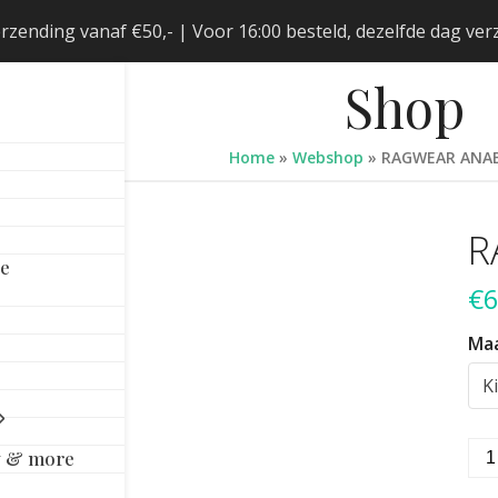
erzending vanaf €50,- | Voor 16:00 besteld, dezelfde dag v
Shop
Home
»
Webshop
»
RAGWEAR ANA
R
le
€
6
Ma
RA
y & more
AN