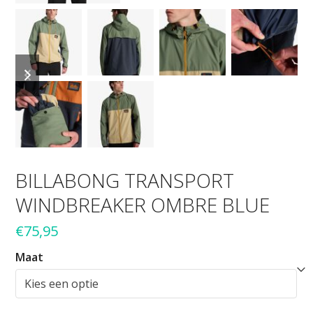
previous
next
slide
slide
BILLABONG TRANSPORT
WINDBREAKER OMBRE BLUE
€
75,95
Maat