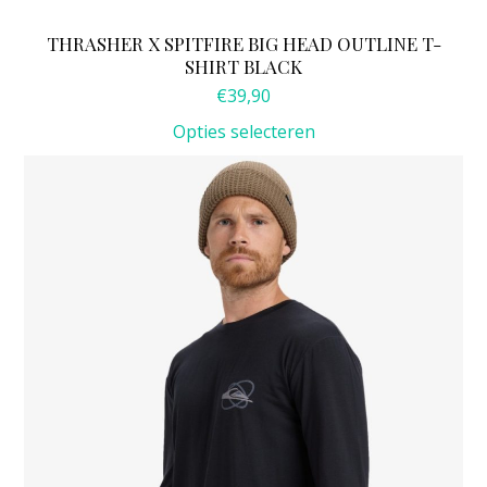
THRASHER X SPITFIRE BIG HEAD OUTLINE T-
SHIRT BLACK
€
39,90
Opties selecteren
Dit
product
heeft
meerdere
variaties.
Deze
optie
kan
gekozen
worden
op
de
productpagina