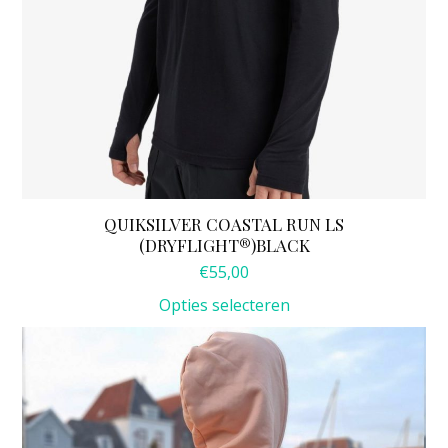
QUIKSILVER COASTAL RUN LS
(DRYFLIGHT®)BLACK
€
55,00
Opties selecteren
Dit
product
heeft
meerdere
variaties.