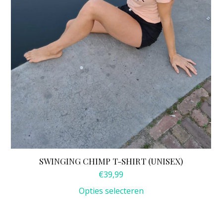
worden
op
de
productpagina
SWINGING CHIMP T-SHIRT (UNISEX)
€
39,99
Opties selecteren
Dit
product