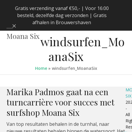
Skip
Gratis verzending vanaf €50,- | Voor 16:00
to
besteld, dezelfde dag verzonden | Gratis
content
afhalen in Brouwershaven
Negeren
Open
Close
Moana Six
windsurfen_Mo
mobile
mobile
anaSix
menu
menu
Home
»
windsurfen_MoanaSix
Marika Padmos gaat na een
MO
SIX
turncarrière voor succes met
20
-
surfshop Moana Six
All
Rig
Van top resultaten behalen in de turnhal, naar
Re
nieuwe resultaten behalen binnen de watersport. Het