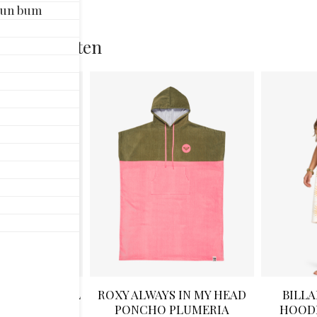
Sun bum
aan
rde producten
 HOODY TOWEL
ROXY ALWAYS IN MY HEAD
BILL
UTH
PONCHO PLUMERIA
HOODE