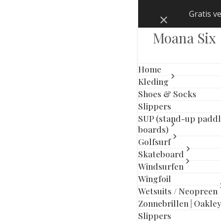
Skip
Gratis v
Negeren
to
content
Moana Six
Home
Kleding
Shoes & Socks
Slippers
SUP (stand-up padd
boards)
Golfsurf
Skateboard
Windsurfen
Wingfoil
Wetsuits / Neopreen
Zonnebrillen | Oakle
Slippers