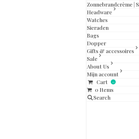
Zonnebrandcrème | 
Headware
Gerelatee
Watches
Sieraden
Bags
Dopper
Gifts & accessoires
Sale
About Us
Mijn account
Cart
0
0 Items
Search
QUIKSILVER
YO