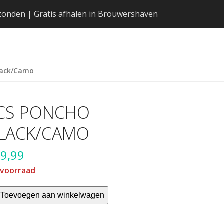
erzonden | Gratis afhalen in Brouwershaven
lack/Camo
CS PONCHO
LACK/CAMO
9,99
 voorraad
Toevoegen aan winkelwagen
ncho
ck/Camo