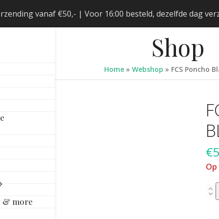
erzending vanaf €50,- | Voor 16:00 besteld, dezelfde dag v
Shop
Home
»
Webshop
»
FCS Poncho B
F
le
B
€
5
Op
FCS
y & more
Po
Bla