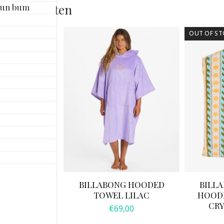
Sun bum
rde producten
OUT OF ST
Y MAGICAL
BILLABONG HOODED
BILL
OCONUT MILK
TOWEL LILAC
HOODE
R SOUL
CRY
€
69,00
0,00