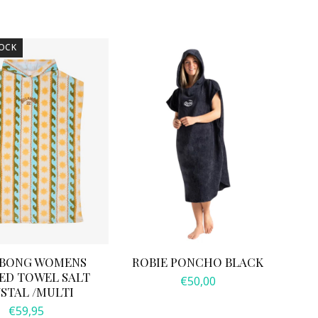
OCK
ABONG WOMENS
ROBIE PONCHO BLACK
D TOWEL SALT
€
50,00
STAL /MULTI
€
59,95