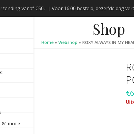
erzending vanaf €50,- | Voor 16:00 besteld, dezelfde dag v
Shop
Home
»
Webshop
»
ROXY ALWAYS IN MY HE
R
le
P
€
6
Uit
y & more