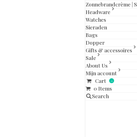
Zonnebrandcrème | 
Gerelatee
Headware
Watches
OUT OF STOCK
Sieraden
Bags
Dopper
Gifts & accessoires
Sale
About Us
Mijn account
Cart
0
0 Items
Search
ROXY STA
PRINTED C
FLOWE
€
6