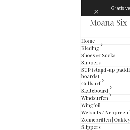
Skip
Gratis v
Negeren
to
content
Moana Six
Home
Kleding
Shoes & Socks
Slippers
SUP (stand-up padd
boards)
Golfsurf
Skateboard
Windsurfen
Wingfoil
Wetsuits / Neopreen
Zonnebrillen | Oakle
Slippers