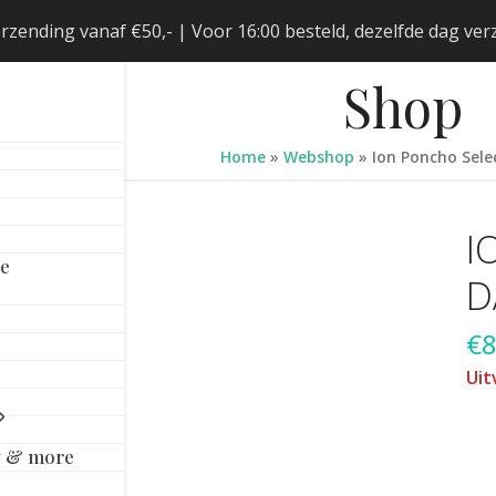
erzending vanaf €50,- | Voor 16:00 besteld, dezelfde dag v
Shop
Home
»
Webshop
»
Ion Poncho Sele
I
le
D
€
8
Uit
y & more