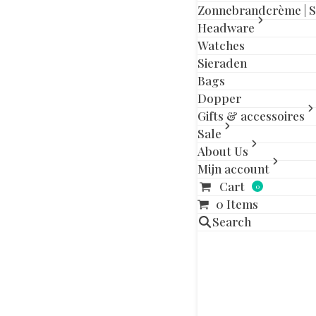
Zonnebrandcrème | 
Gerelatee
Headware
Watches
Sieraden
Bags
Dopper
Gifts & accessoires
Sale
About Us
Mijn account
Cart
0
0 Items
Search
QUIKSILVER
YOUTH
€
4