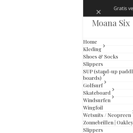
Skip
Gratis v
Negeren
to
content
Moana Six
Home
Kleding
Shoes & Socks
Slippers
SUP (stand-up padd
boards)
Golfsurf
Skateboard
Windsurfen
Wingfoil
Wetsuits / Neopreen
Zonnebrillen | Oakle
Slippers