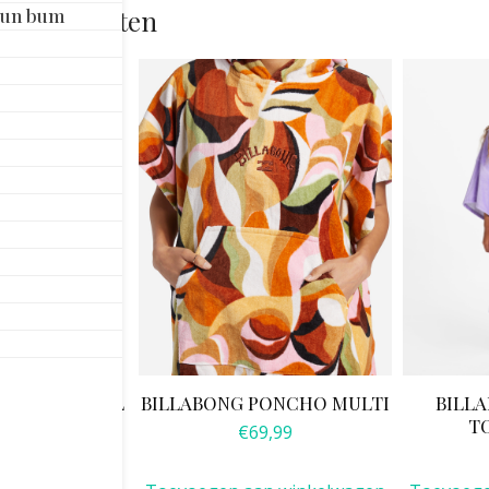
Sun bum
rde producten
 HOODY TOWEL
BILLABONG PONCHO MULTI
BILL
 BLACK
T
€
69,99
5,00