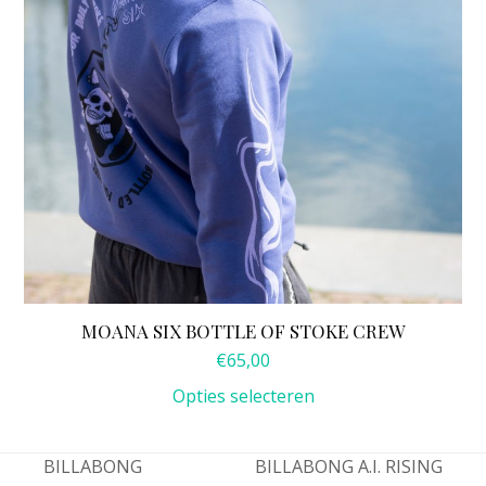
worden
op
de
productpagina
MOANA SIX BOTTLE OF STOKE CREW
€
65,00
Opties selecteren
BILLABONG
BILLABONG A.I. RISING