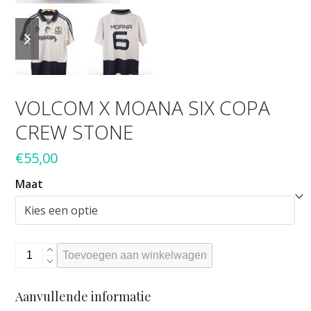
previous
next
slide
slide
VOLCOM X MOANA SIX COPA
CREW STONE
€
55,00
Maat
VOLCOM
Toevoegen aan winkelwagen
x
MOANA
Aanvullende informatie
SIX