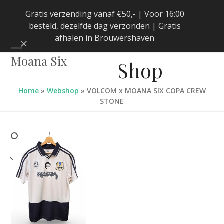
Skip
Gratis verzending vanaf €50,- | Voor 16:00
to
besteld, dezelfde dag verzonden | Gratis
content
afhalen in Brouwershaven
Negeren
Open
Close
Moana Six
Shop
mobile
mobile
menu
menu
Home
»
Webshop
»
VOLCOM x MOANA SIX COPA CREW
STONE