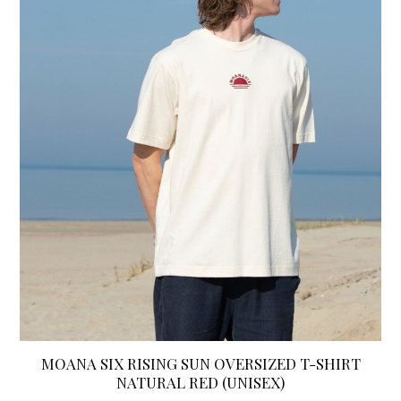
Deze
optie
kan
gekozen
worden
op
de
productpagina
MOANA SIX RISING SUN OVERSIZED T-SHIRT
NATURAL RED (UNISEX)