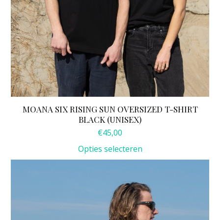
MOANA SIX RISING SUN OVERSIZED T-SHIRT
BLACK (UNISEX)
€
45,00
Opties selecteren
Dit
product
heeft
meerdere
variaties.