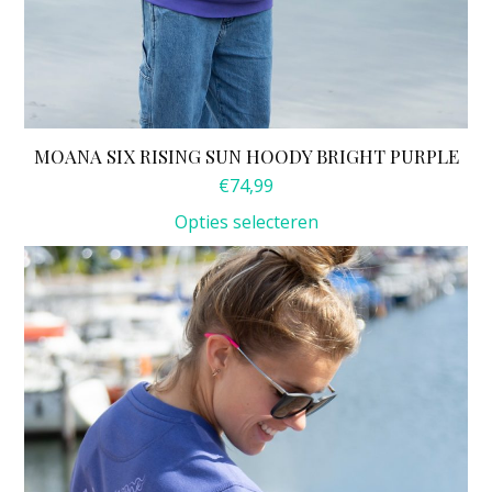
MOANA SIX RISING SUN HOODY BRIGHT PURPLE
€
74,99
Opties selecteren
Dit
product
heeft
meerdere
variaties.
Deze
optie
kan
gekozen