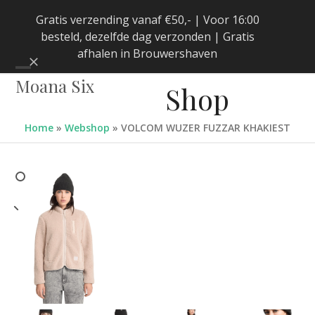
Skip
Gratis verzending vanaf €50,- | Voor 16:00
to
besteld, dezelfde dag verzonden | Gratis
content
afhalen in Brouwershaven
Negeren
Open
Close
Moana Six
Shop
mobile
mobile
menu
menu
Home
»
Webshop
»
VOLCOM WUZER FUZZAR KHAKIEST