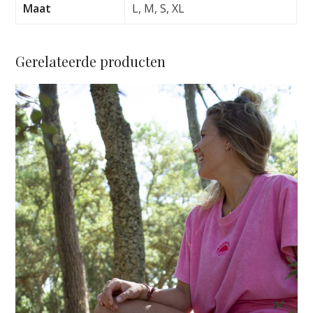
Maat
L, M, S, XL
Gerelateerde producten
Dit
product
heeft
meerdere
variaties.
Deze
optie
kan
gekozen
worden
op
de
productpagina