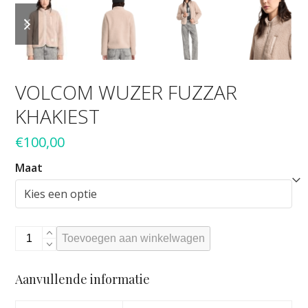
previous
next
slide
slide
VOLCOM WUZER FUZZAR
KHAKIEST
€
100,00
Maat
VOLCOM
Toevoegen aan winkelwagen
WUZER
FUZZAR
Aanvullende informatie
KHAKIEST
aantal