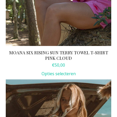
MOANA SIX RISING SUN TERRY TOWEL T-SHIRT
PINK CLOUD
€
50,00
Opties selecteren
Dit
product
heeft
meerdere
variaties.
Deze