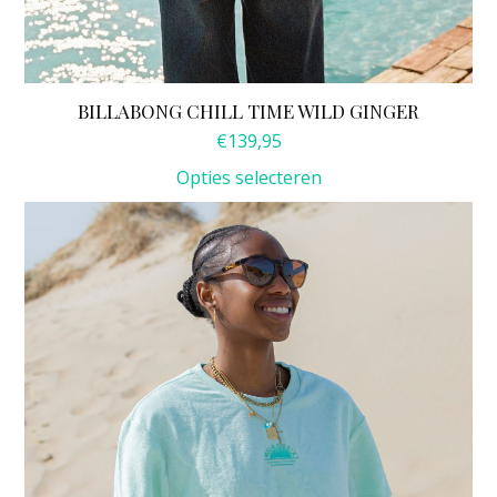
BILLABONG CHILL TIME WILD GINGER
€
139,95
Opties selecteren
Dit
product
heeft
meerdere
variaties.
Deze
optie
kan
gekozen
worden
op