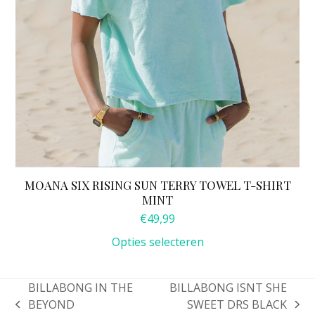
de
productpagina
MOANA SIX RISING SUN TERRY TOWEL T-SHIRT
MINT
€
49,99
Opties selecteren
BILLABONG IN THE
BILLABONG ISNT SHE
BEYOND
SWEET DRS BLACK
previous
next