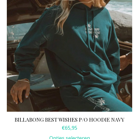
optie
kan
gekozen
worden
op
de
productpagina
BILLABONG BEST WISHES P/O HOODIE NAVY
€
65,95
Opties selecteren