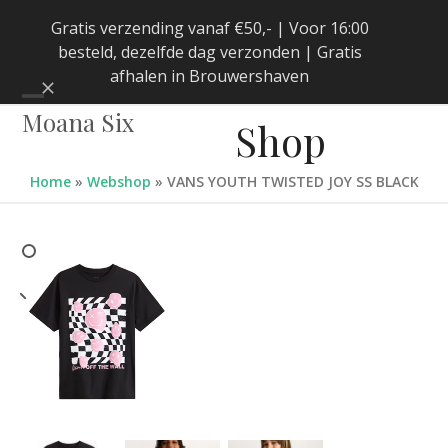
Skip
Gratis verzending vanaf €50,- | Voor 16:00
to
besteld, dezelfde dag verzonden | Gratis
content
afhalen in Brouwershaven
Negeren
Open
Close
Moana Six
Shop
mobile
mobile
menu
menu
Home
»
Webshop
»
VANS YOUTH TWISTED JOY SS BLACK