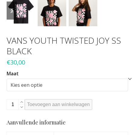
previous
next
slide
slide
VANS YOUTH TWISTED JOY SS
BLACK
€
30,00
Maat
VANS
Toevoegen aan winkelwagen
YOUTH
TWISTED
Aanvullende informatie
JOY
SS