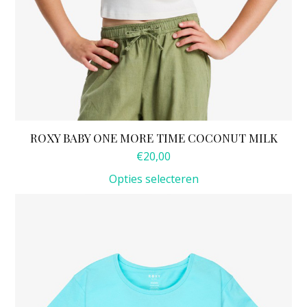
ROXY BABY ONE MORE TIME COCONUT MILK
€
20,00
Opties selecteren
Dit
product
heeft
meerdere
variaties.
Deze
optie