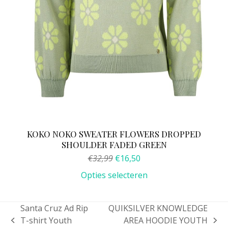
de
productpagina
KOKO NOKO SWEATER FLOWERS DROPPED
SHOULDER FADED GREEN
Oorspronkelijke
Huidige
€
32,99
€
16,50
prijs
prijs
Opties selecteren
was:
is:
€32,99.
€16,50.
Santa Cruz Ad Rip
QUIKSILVER KNOWLEDGE
T-shirt Youth
AREA HOODIE YOUTH
previous
next