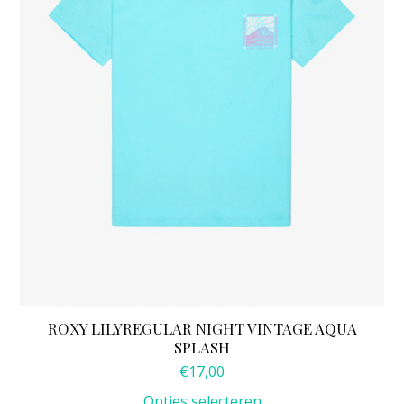
kan
gekozen
worden
op
de
productpagina
ROXY LILYREGULAR NIGHT VINTAGE AQUA
SPLASH
€
17,00
Opties selecteren