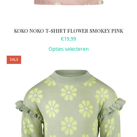
KOKO NOKO T-SHIRT FLOWER SMOKEY PINK
€
19,99
Opties selecteren
Dit
SALE
product
heeft
meerdere
variaties.
Deze
optie
kan
gekozen
worden
op