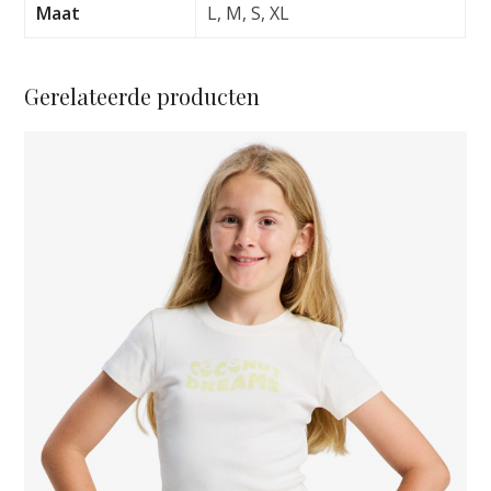
BLACK
Maat
L, M, S, XL
aantal
Gerelateerde producten
Dit
product
heeft
meerdere
variaties.
Deze
optie
kan
gekozen
worden
op
de
productpagina