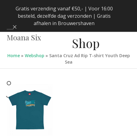
Skip
Gratis verzending vanaf €50,- | Voor 16:00
to
besteld, dezelfde dag verzonden | Gratis
content
afhalen in Brouwershaven
Negeren
Open
Close
Moana Six
Shop
mobile
mobile
menu
menu
Home
»
Webshop
»
Santa Cruz Ad Rip T-shirt Youth Deep
Sea