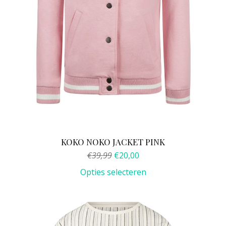
op
de
productpagina
KOKO NOKO JACKET PINK
Oorspronkelijke
Huidige
€
39,99
€
20,00
prijs
prijs
Opties selecteren
was:
is:
€39,99.
€20,00.
Dit
product
heeft
meerdere