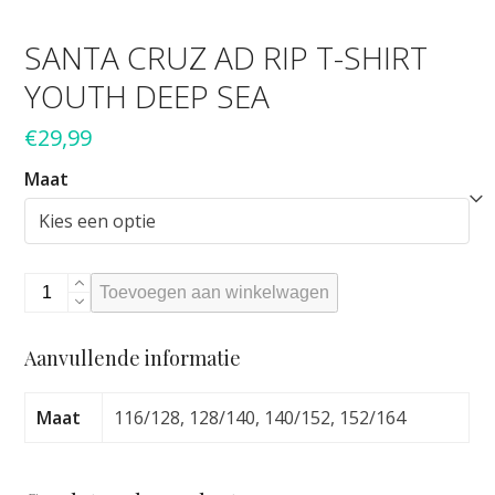
SANTA CRUZ AD RIP T-SHIRT
YOUTH DEEP SEA
€
29,99
Maat
Santa
Toevoegen aan winkelwagen
Cruz
Ad
Aanvullende informatie
Rip
T-
shirt
Maat
116/128, 128/140, 140/152, 152/164
Youth
Deep