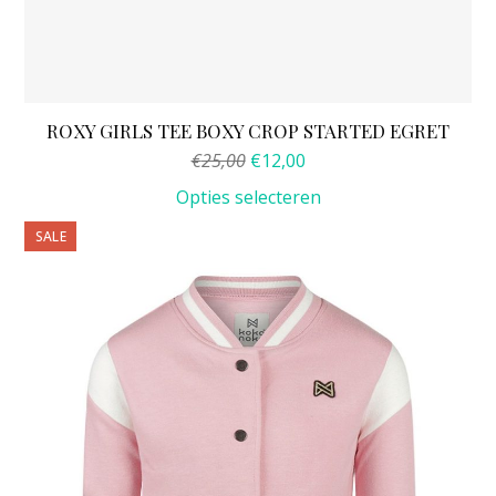
ROXY GIRLS TEE BOXY CROP STARTED EGRET
Oorspronkelijke
Huidige
€
25,00
€
12,00
prijs
prijs
Opties selecteren
was:
is:
€25,00.
€12,00.
Dit
SALE
product
heeft
meerdere
variaties.
Deze
optie
kan
gekozen
worden