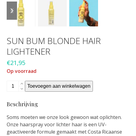
previous
next
slide
slide
SUN BUM BLONDE HAIR
LIGHTENER
€
21,95
Op voorraad
Sun
Toevoegen aan winkelwagen
Bum
blonde
Beschrijving
hair
lightener
Soms moeten we onze look gewoon wat oplichten.
aantal
Onze haarspray voor lichter haar is een UV-
geactiveerde formule gemaakt met Costa Ricaanse