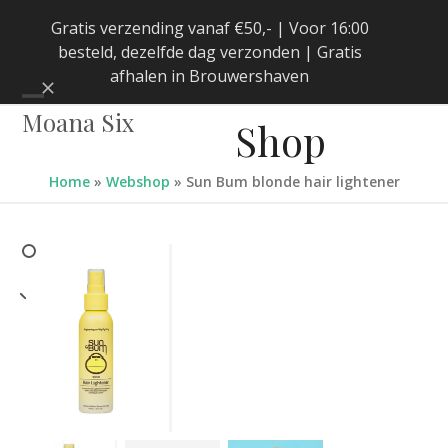
Skip
Gratis verzending vanaf €50,- | Voor 16:00
to
besteld, dezelfde dag verzonden | Gratis
content
afhalen in Brouwershaven
Negeren
Open
Close
Moana Six
Shop
mobile
mobile
menu
menu
Home
»
Webshop
»
Sun Bum blonde hair lightener