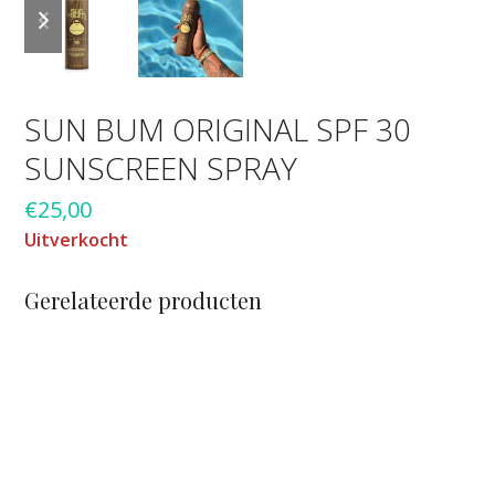
previous
next
slide
slide
SUN BUM ORIGINAL SPF 30
SUNSCREEN SPRAY
€
25,00
Uitverkocht
Gerelateerde producten