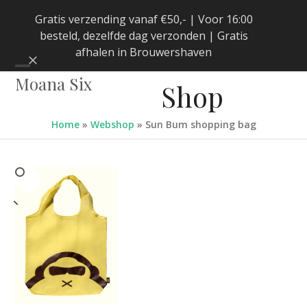
Skip
Gratis verzending vanaf €50,- | Voor 16:00
to
besteld, dezelfde dag verzonden | Gratis
content
afhalen in Brouwershaven
Negeren
Open
Close
Moana Six
Shop
mobile
mobile
menu
menu
Home
»
Webshop
»
Sun Bum shopping bag