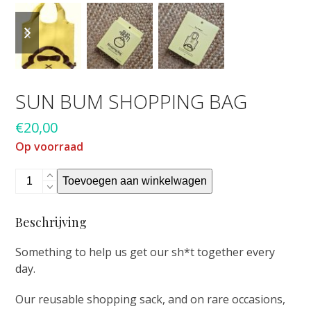
previous
next
slide
slide
SUN BUM SHOPPING BAG
€
20,00
Op voorraad
Sun
Toevoegen aan winkelwagen
Bum
shopping
Beschrijving
bag
aantal
Something to help us get our sh*t together every
day.
Our reusable shopping sack, and on rare occasions,