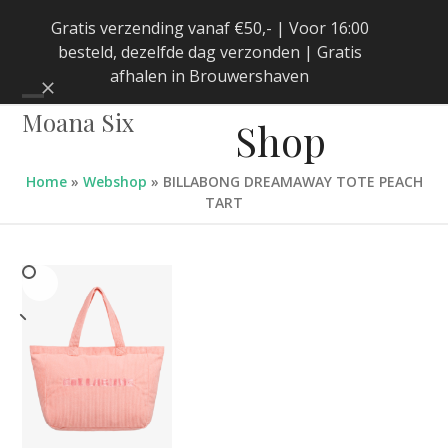
Skip
Gratis verzending vanaf €50,- | Voor 16:00
to
besteld, dezelfde dag verzonden | Gratis
content
afhalen in Brouwershaven
Negeren
Open
Close
Moana Six
Shop
mobile
mobile
menu
menu
Home
»
Webshop
»
BILLABONG DREAMAWAY TOTE PEACH
TART