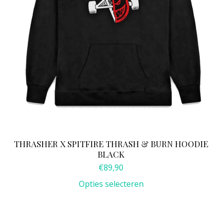
op
de
productpagina
THRASHER X SPITFIRE THRASH & BURN HOODIE
BLACK
€
89,90
Opties selecteren