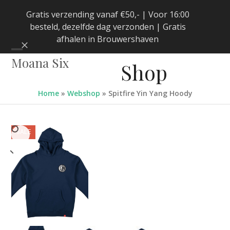
Skip
Gratis verzending vanaf €50,- | Voor 16:00
to
besteld, dezelfde dag verzonden | Gratis
content
afhalen in Brouwershaven
Negeren
Open
Close
Moana Six
Shop
mobile
mobile
menu
menu
Home
»
Webshop
»
Spitfire Yin Yang Hoody
SALE