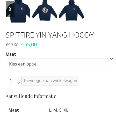
previous
next
slide
slide
SPITFIRE YIN YANG HOODY
Oorspronkelijke
Huidige
€
55,00
€
99,00
prijs
prijs
Maat
was:
is:
€99,00.
€55,00.
Spitfire
Toevoegen aan winkelwagen
Yin
Yang
Aanvullende informatie
Hoody
aantal
Maat
L, M, S, XL