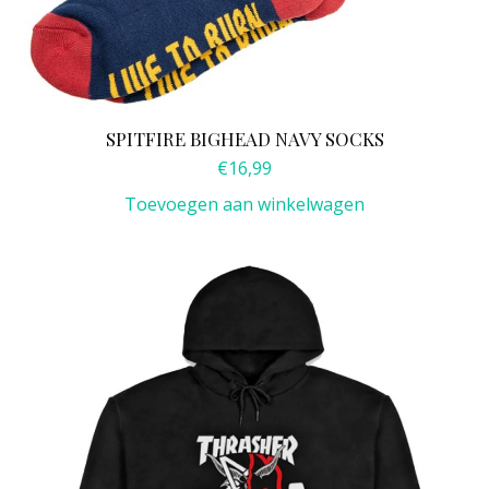
SPITFIRE BIGHEAD NAVY SOCKS
€
16,99
Toevoegen aan winkelwagen
Dit
product
heeft
meerdere
variaties.
Deze
optie
kan
gekozen
worden