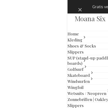
Skip
Gratis v
Negeren
to
content
Moana Six
Home
Kleding
Shoes & Socks
Slippers
SUP (stand-up padd
boards)
Golfsurf
Skateboard
Windsurfen
Wingfoil
Wetsuits / Neopreen
Zonnebrillen | Oakle
previous
next
Slippers