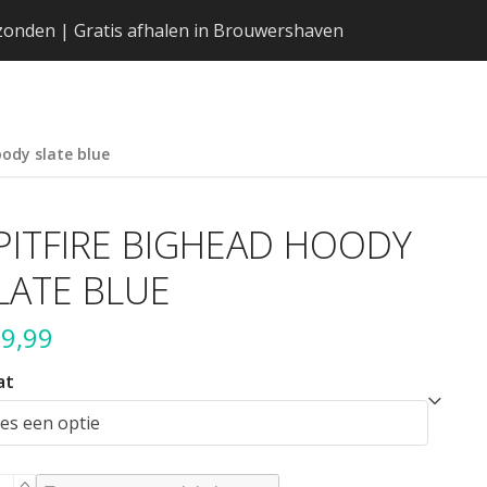
erzonden | Gratis afhalen in Brouwershaven
oody slate blue
PITFIRE BIGHEAD HOODY
LATE BLUE
9,99
at
fire