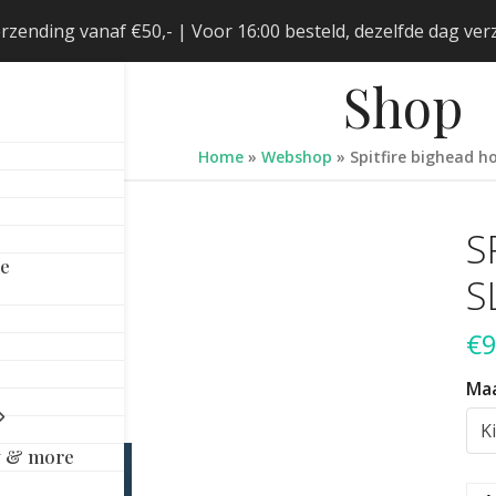
erzending vanaf €50,- | Voor 16:00 besteld, dezelfde dag v
Shop
Home
»
Webshop
»
Spitfire bighead h
S
le
S
€
9
Ma
y & more
Spit