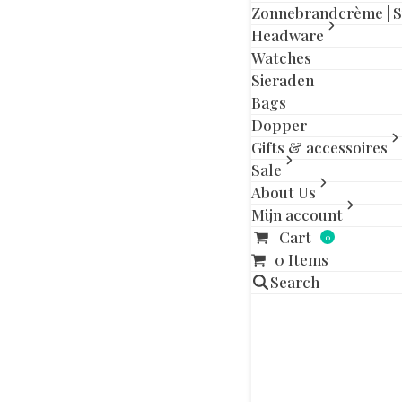
slide
slide
Zonnebrandcrème | 
Headware
Watches
Sieraden
Aanvullende in
Bags
Dopper
Maat
Gifts & accessoires
Sale
About Us
Gerelatee
Mijn account
Cart
0
0 Items
Search