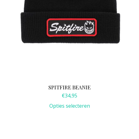
op
de
productpagina
SPITFIRE BEANIE
€
34,95
Opties selecteren
Dit
product
heeft
meerdere