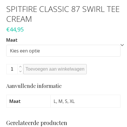
SPITFIRE CLASSIC 87 SWIRL TEE
CREAM
€
44,95
Maat
Spitfire
Toevoegen aan winkelwagen
classic
87
Aanvullende informatie
swirl
tee
cream
Maat
L, M, S, XL
aantal
Gerelateerde producten