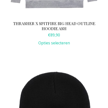
THRASHER X SPITFIRE BIG HEAD OUTLINE
HOODIE ASH
€
89,90
Opties selecteren
Dit
product
heeft
meerdere
variaties.
Deze
optie
kan
gekozen
worden