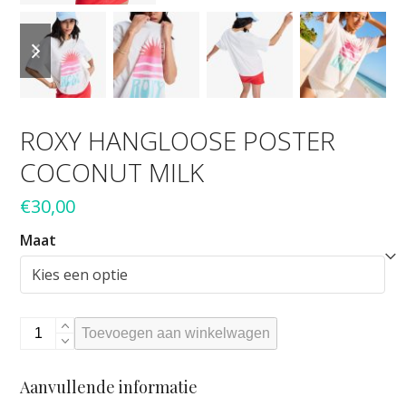
previous
next
slide
slide
ROXY HANGLOOSE POSTER
COCONUT MILK
€
30,00
Maat
ROXY
Toevoegen aan winkelwagen
HANGLOOSE
POSTER
Aanvullende informatie
COCONUT