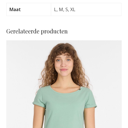
MILK
aantal
Maat
L, M, S, XL
Gerelateerde producten
Dit
product
heeft
meerdere
variaties.
Deze
optie
kan
gekozen
worden
op
de
productpagina