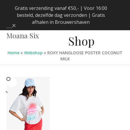
Skip
Gratis verzending vanaf €50,- | Voor 16:00
to
besteld, dezelfde dag verzonden | Gratis
content
afhalen in Brouwershaven
Negeren
Open
Close
Moana Six
Shop
mobile
mobile
menu
menu
Home
»
Webshop
»
ROXY HANGLOOSE POSTER COCONUT
MILK