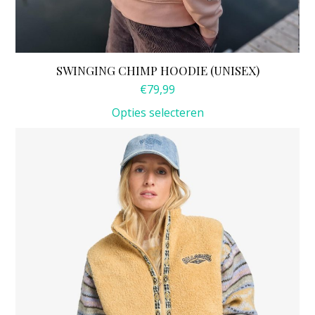
SWINGING CHIMP HOODIE (UNISEX)
€
79,99
Opties selecteren
Dit
product
heeft
meerdere
variaties.
Deze
optie
kan
gekozen
worden
op