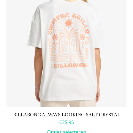
optie
kan
gekozen
worden
op
de
productpagina
BILLABONG ALWAYS LOOKING SALT CRYSTAL
€
25,95
Opties selecteren