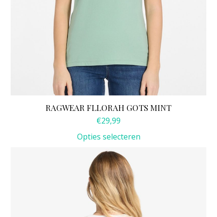
RAGWEAR FLLORAH GOTS MINT
€
29,99
Opties selecteren
Dit
product
heeft
meerdere
variaties.
Deze