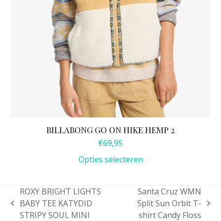
de
productpagina
BILLABONG GO ON HIKE HEMP 2
€
69,95
Opties selecteren
ROXY BRIGHT LIGHTS
Santa Cruz WMN
BABY TEE KATYDID
Split Sun Orbit T-
previous
next
STRIPY SOUL MINI
shirt Candy Floss
post:
post: