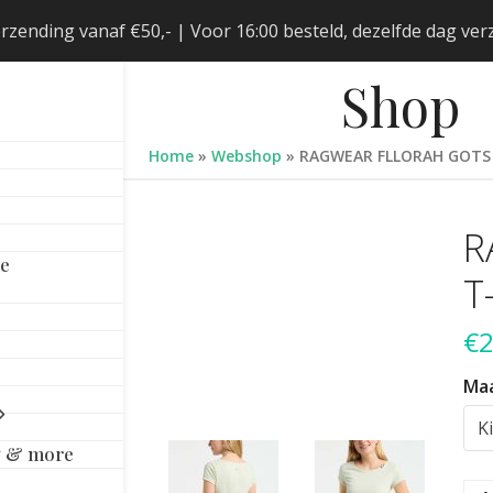
erzending vanaf €50,- | Voor 16:00 besteld, dezelfde dag v
Shop
Home
»
Webshop
»
RAGWEAR FLLORAH GOTS 
R
le
T
€
2
Ma
y & more
RA