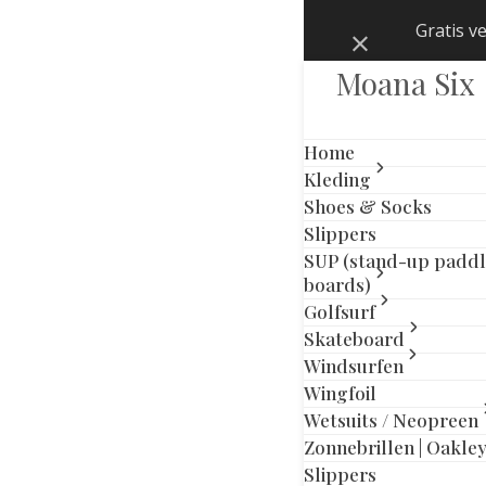
Skip
Gratis v
Negeren
to
content
Moana Six
Home
Kleding
Shoes & Socks
Slippers
SUP (stand-up padd
boards)
Golfsurf
Skateboard
Windsurfen
Wingfoil
Wetsuits / Neopreen
Zonnebrillen | Oakle
previous
next
Slippers