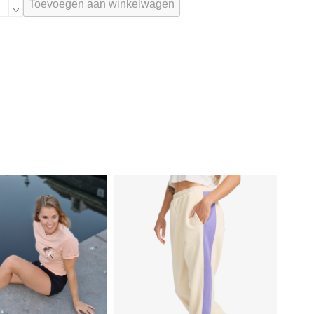
Toevoegen aan winkelwagen
LORAH
TS
IRT
GHT
NT
tal
Dit
product
heeft
meerdere
variaties.
Deze
optie
kan