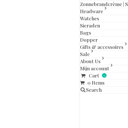
slide
slide
Zonnebrandcrème | 
Headware
Watches
Sieraden
Beschrijving
Aa
Bags
Dopper
100 % Katoen
Gifts & accessoires
Sale
Gerelatee
About Us
Mijn account
Dit
Cart
OUT OF STOCK
0
product
0 Items
heeft
Search
meerdere
variaties.
Deze
optie
kan