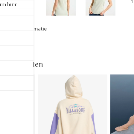
Sun bum
FL
GO
T-
SH
nvullende informatie
LI
MI
aan
rde producten
Dit
Dit
product
product
heeft
heeft
meerdere
meerdere
variaties.
variaties.
Deze
Deze
optie
optie
kan
kan