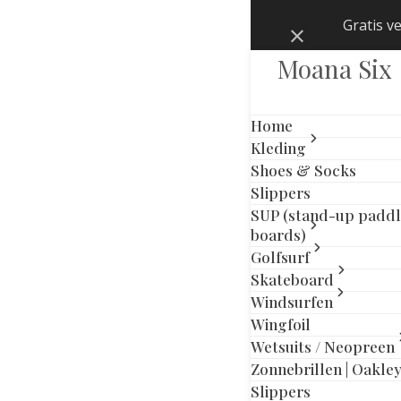
Skip
Gratis v
Negeren
to
content
Moana Six
Home
Kleding
Shoes & Socks
Slippers
SUP (stand-up padd
boards)
Golfsurf
Skateboard
Windsurfen
Wingfoil
Wetsuits / Neopreen
Zonnebrillen | Oakle
previous
next
Slippers