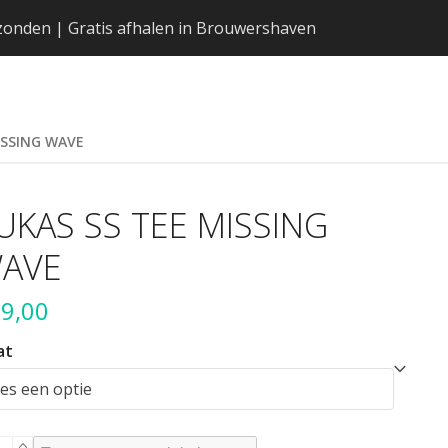
erzonden | Gratis afhalen in Brouwershaven
ISSING WAVE
UKAS SS TEE MISSING
AVE
9,00
at
KAS