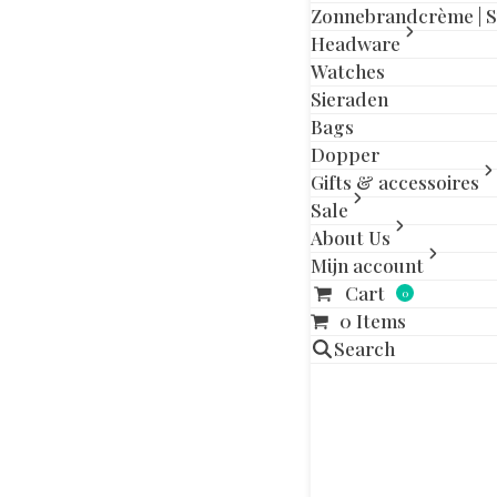
slide
slide
Zonnebrandcrème | 
Headware
Watches
Sieraden
Aanvullende in
Bags
Dopper
Maat
Gifts & accessoires
Sale
About Us
Gerelatee
Mijn account
Cart
0
Dit
OUT OF STOCK
0 Items
product
Search
heeft
meerdere
variaties.
Deze
optie