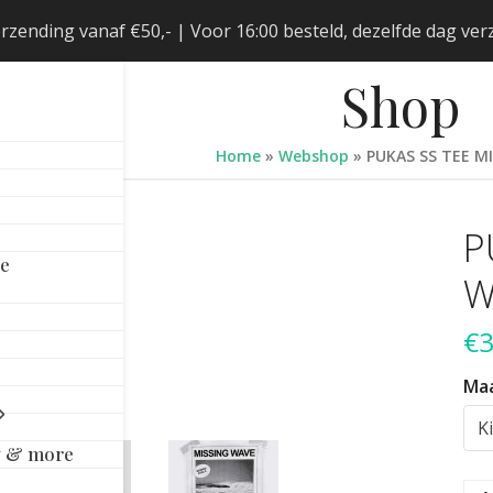
erzending vanaf €50,- | Voor 16:00 besteld, dezelfde dag v
Shop
Home
»
Webshop
»
PUKAS SS TEE M
P
le
W
€
3
Ma
y & more
PU