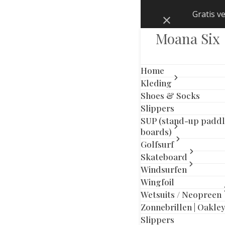
Skip
Gratis v
Negeren
to
content
Moana Six
Home
Kleding
Shoes & Socks
Slippers
SUP (stand-up padd
boards)
Golfsurf
Skateboard
Windsurfen
Wingfoil
Wetsuits / Neopreen
Zonnebrillen | Oakle
previous
next
Slippers