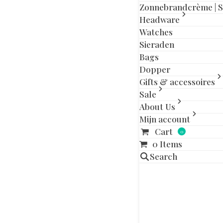
slide
slide
Zonnebrandcrème | 
Headware
Watches
Sieraden
Aanvullende in
Bags
Dopper
Maat
Gifts & accessoires
Sale
About Us
Gerelatee
Mijn account
Cart
0
Dit
0 Items
product
Search
heeft
meerdere
variaties.
Deze
optie