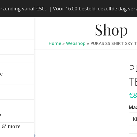
erzending vanaf €50,- | Voor 16:00 besteld, dezelfde dag v
Shop
Home
»
Webshop
»
PUKAS SS SHIRT SKY 
P
le
T
€
8
Ma
y & more
PU