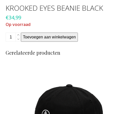
KROOKED EYES BEANIE BLACK
€
34,99
Op voorraad
Krooked
Toevoegen aan winkelwagen
eyes
beanie
Gerelateerde producten
black
aantal