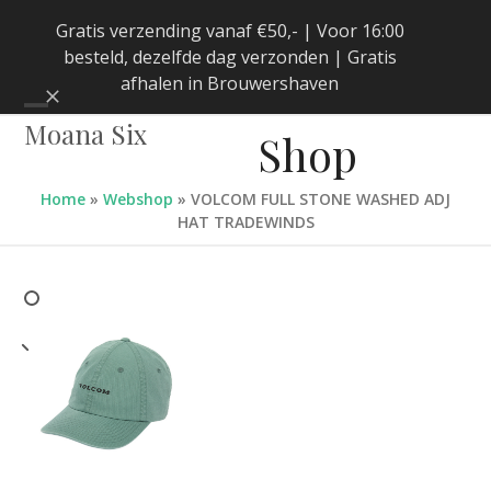
Skip
Gratis verzending vanaf €50,- | Voor 16:00
to
besteld, dezelfde dag verzonden | Gratis
content
afhalen in Brouwershaven
Negeren
Open
Close
Moana Six
Shop
mobile
mobile
menu
menu
Home
»
Webshop
»
VOLCOM FULL STONE WASHED ADJ
HAT TRADEWINDS