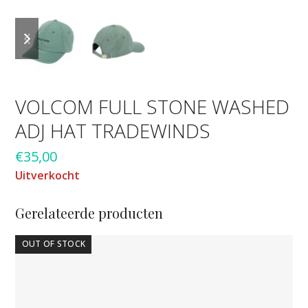
previous
next
slide
slide
VOLCOM FULL STONE WASHED
ADJ HAT TRADEWINDS
€
35,00
Uitverkocht
Gerelateerde producten
OUT OF STOCK