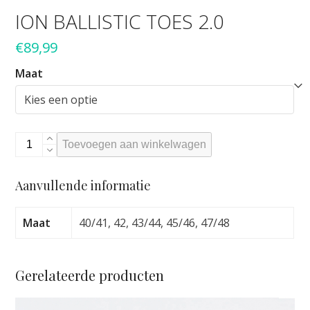
ION BALLISTIC TOES 2.0
€
89,99
Maat
Ion
Toevoegen aan winkelwagen
Ballistic
toes
Aanvullende informatie
2.0
aantal
Maat
40/41, 42, 43/44, 45/46, 47/48
Gerelateerde producten
Dit