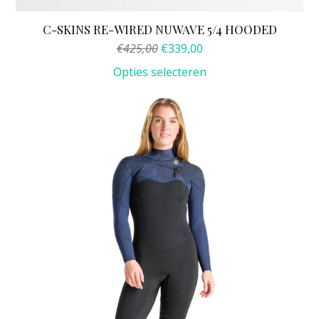
C-SKINS RE-WIRED NUWAVE 5/4 HOODED
Oorspronkelijke
Huidige
€
425,00
€
339,00
prijs
prijs
Opties selecteren
was:
is:
€425,00.
€339,00.
Dit
product
heeft
meerdere
variaties.
Deze
optie
kan
gekozen
worden
op
de
productpagina