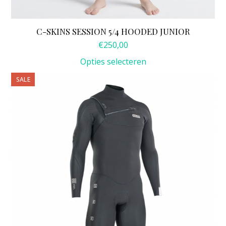
C-SKINS SESSION 5/4 HOODED JUNIOR
€
250,00
Opties selecteren
Dit
SALE
product
heeft
meerdere
variaties.
Deze
optie
kan
gekozen
worden
op
de
productpagina