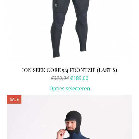
ION SEEK CORE 5/4 FRONTZIP (LAST S)
Oorspronkelijke
Huidige
€
329,94
€
189,00
prijs
prijs
Opties selecteren
was:
is:
€329,94.
€189,00.
Dit
SALE
product
heeft
meerdere
variaties.
Deze