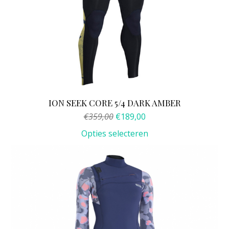
ION SEEK CORE 5/4 DARK AMBER
Oorspronkelijke
Huidige
€
359,00
€
189,00
prijs
prijs
Opties selecteren
was:
is:
€359,00.
€189,00.
Dit
product
heeft
meerdere
variaties.
Deze
optie