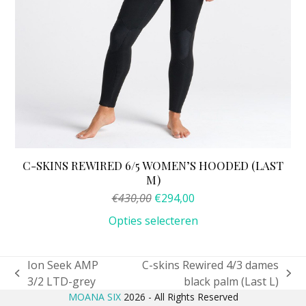
productpagina
C-SKINS REWIRED 6/5 WOMEN’S HOODED (LAST
M)
Oorspronkelijke
Huidige
€
430,00
€
294,00
prijs
prijs
Opties selecteren
was:
is:
€430,00.
€294,00.
Ion Seek AMP
C-skins Rewired 4/3 dames
previous
next
3/2 LTD-grey
black palm (Last L)
post:
post:
MOANA SIX
2026 - All Rights Reserved