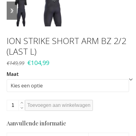
previous
next
slide
slide
ION STRIKE SHORT ARM BZ 2/2
(LAST L)
Oorspronkelijke
Huidige
€
104,99
€
149,99
prijs
prijs
Maat
was:
is:
€149,99.
€104,99.
Ion
Toevoegen aan winkelwagen
Strike
short
Aanvullende informatie
arm
BZ