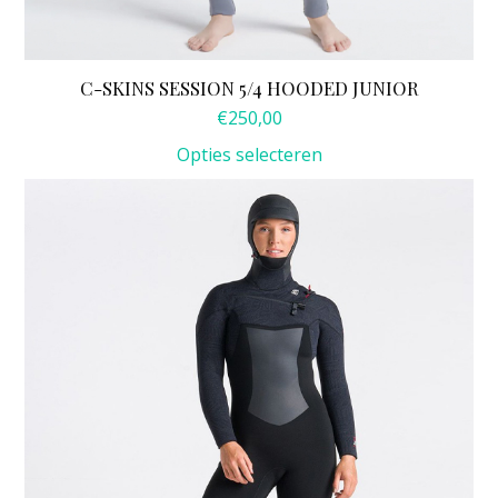
C-SKINS SESSION 5/4 HOODED JUNIOR
€
250,00
Opties selecteren
Dit
product
heeft
meerdere
variaties.
Deze
optie
kan
gekozen
worden
op
de