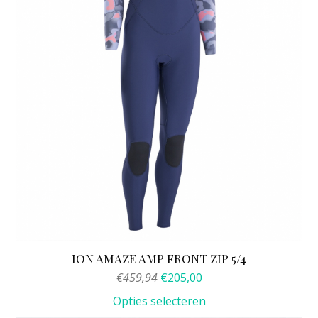
kan
gekozen
worden
op
de
productpagina
ION AMAZE AMP FRONT ZIP 5/4
Oorspronkelijke
Huidige
€
459,94
€
205,00
prijs
prijs
Opties selecteren
was:
is: