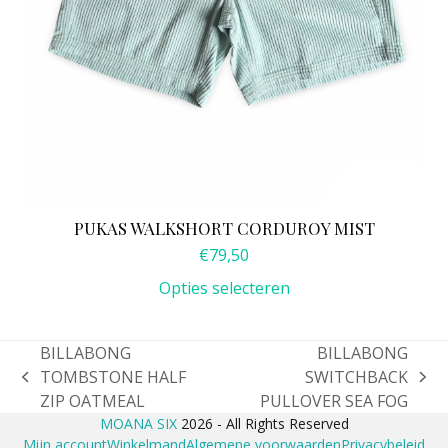
PUKAS WALKSHORT CORDUROY MIST
€
79,50
Opties selecteren
BILLABONG
BILLABONG
TOMBSTONE HALF
SWITCHBACK
previous
next
ZIP OATMEAL
PULLOVER SEA FOG
post:
post:
MOANA SIX
2026 - All Rights Reserved
Mijn account
Winkelmand
Algemene voorwaarden
Privacybeleid