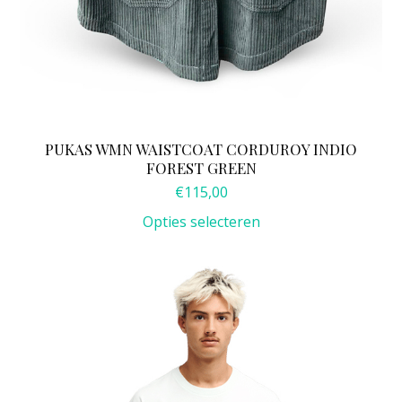
PUKAS WMN WAISTCOAT CORDUROY INDIO
FOREST GREEN
€
115,00
Opties selecteren
Dit
product
heeft
meerdere
variaties.
Deze
optie
kan