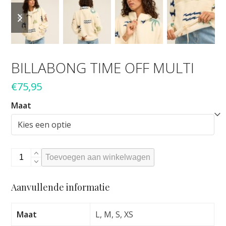
previous
next
slide
slide
BILLABONG TIME OFF MULTI
€
75,95
Maat
BILLABONG
Toevoegen aan winkelwagen
TIME
OFF
Aanvullende informatie
MULTI
aantal
Maat
L, M, S, XS