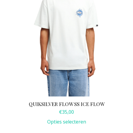
gekozen
worden
op
de
productpagina
QUIKSILVER FLOW SS ICE FLOW
€
35,00
Opties selecteren
Dit