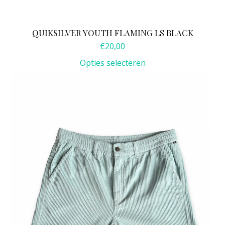
QUIKSILVER YOUTH FLAMING LS BLACK
€
20,00
Opties selecteren
Dit
product
heeft
meerdere
variaties.
Deze
optie
kan
gekozen
worden
op
de
productpagina