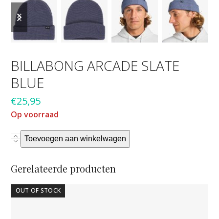
previous
next
slide
slide
BILLABONG ARCADE SLATE
BLUE
€
25,95
Op voorraad
BILLABONG
Toevoegen aan winkelwagen
ARCADE
SLATE
Gerelateerde producten
BLUE
aantal
OUT OF STOCK