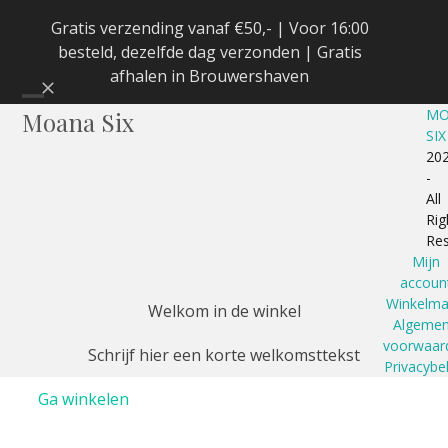
Skip
Gratis verzending vanaf €50,- | Voor 16:00
to
besteld, dezelfde dag verzonden | Gratis
content
afhalen in Brouwershaven
Negeren
Open
Close
MO
Moana Six
SIX
mobile
mobile
20
-
menu
menu
All
Rig
Re
Mijn
accoun
Winkelm
Welkom in de winkel
Algeme
voorwaar
Schrijf hier een korte welkomsttekst
Privacybe
Ga winkelen