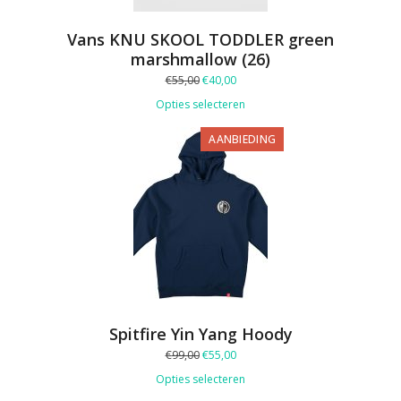
Vans KNU SKOOL TODDLER green
marshmallow (26)
Oorspronkelijke
Huidige
€
55,00
€
40,00
prijs
prijs
Opties selecteren
was:
is:
€55,00.
€40,00.
PRODUCT
AANBIEDING
IN
DE
UITVERKOOP
Spitfire Yin Yang Hoody
Oorspronkelijke
Huidige
€
99,00
€
55,00
prijs
prijs
Opties selecteren
was:
is:
€99,00.
€55,00.