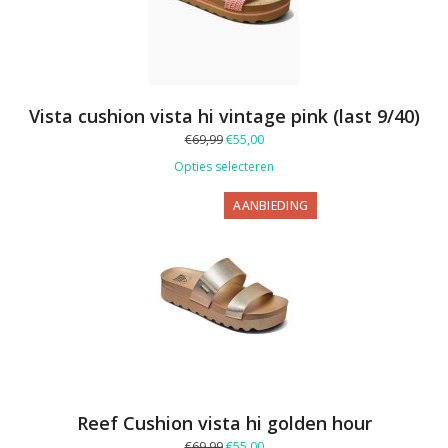
Vista cushion vista hi vintage pink (last 9/40)
Oorspronkelijke
Huidige
€
69,99
€
55,00
prijs
prijs
Opties selecteren
was:
is:
€69,99.
€55,00.
PRODUCT
AANBIEDING
IN
DE
UITVERKOOP
Reef Cushion vista hi golden hour
Oorspronkelijke
Huidige
€
69,99
€
55,00