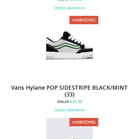
prijs
prijs
Opties selecteren
was:
is:
€69,99.
€55,00.
PRODUCT
AANBIEDING
IN
DE
UITVERKOOP
Vans Hylane POP SIDESTRIPE BLACK/MINT
(33)
Oorspronkelijke
Huidige
€
65,00
€
45,00
prijs
prijs
Opties selecteren
was:
is:
€65,00.
€45,00.
PRODUCT
AANBIEDING
IN
DE
UITVERKOOP