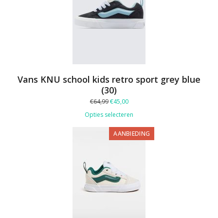
Vans KNU school kids retro sport grey blue
(30)
Oorspronkelijke
Huidige
€
64,99
€
45,00
prijs
prijs
Opties selecteren
was:
is:
€64,99.
€45,00.
PRODUCT
AANBIEDING
IN
DE
UITVERKOOP