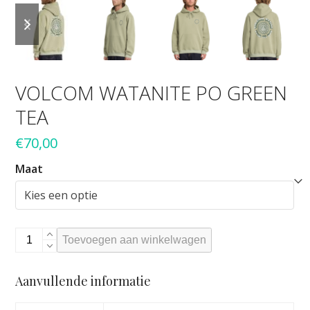
previous
next
slide
slide
VOLCOM WATANITE PO GREEN
TEA
€
70,00
Maat
VOLCOM
Toevoegen aan winkelwagen
WATANITE
PO
Aanvullende informatie
GREEN
TEA