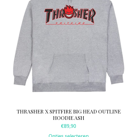
kan
gekozen
worden
op
de
productpagina
THRASHER X SPITFIRE BIG HEAD OUTLINE
HOODIE ASH
€
89,90
Opties selecteren