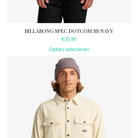
BILLABONG SPEC DOTCOM SS NAVY
€
35,95
Opties selecteren
Dit
product
heeft
meerdere
variaties.
Deze
optie
kan
gekozen
worden
op