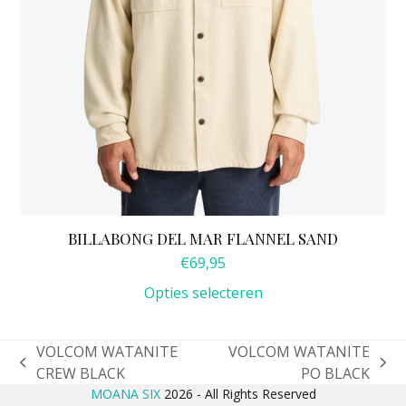
de
productpagina
BILLABONG DEL MAR FLANNEL SAND
€
69,95
Opties selecteren
VOLCOM WATANITE
VOLCOM WATANITE
previous
next
CREW BLACK
PO BLACK
post:
post:
MOANA SIX
2026 - All Rights Reserved