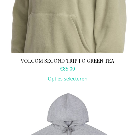
VOLCOM SECOND TRIP PO GREEN TEA
€
85,00
Opties selecteren
Dit
product
heeft
meerdere
variaties.
Deze
optie