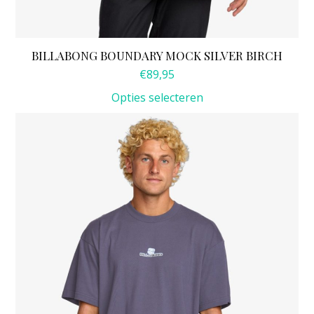
BILLABONG BOUNDARY MOCK SILVER BIRCH
€
89,95
Opties selecteren
Dit
product
heeft
meerdere
variaties.
Deze
optie
kan
gekozen
worden
op
de