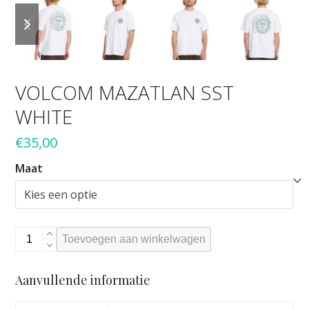
previous
next
slide
slide
VOLCOM MAZATLAN SST
WHITE
€
35,00
Maat
VOLCOM
Toevoegen aan winkelwagen
MAZATLAN
SST
Aanvullende informatie
WHITE
aantal