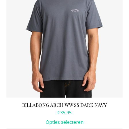
kan
gekozen
worden
op
de
productpagina
BILLABONG ARCH WW SS DARK NAVY
€
35,95
Opties selecteren