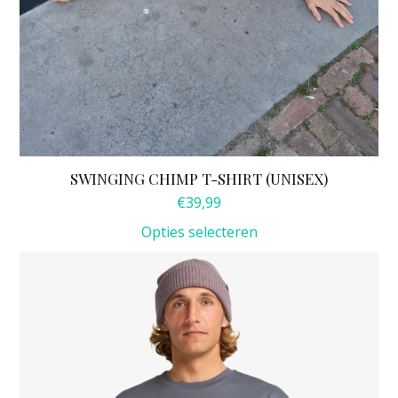
SWINGING CHIMP T-SHIRT (UNISEX)
€
39,99
Opties selecteren
Dit
product
heeft
meerdere
variaties.
Deze
optie