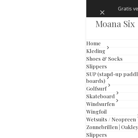
Skip
Gratis v
Negeren
to
content
Moana Six
Home
Kleding
Shoes & Socks
Slippers
SUP (stand-up padd
boards)
Golfsurf
Skateboard
Windsurfen
Wingfoil
Wetsuits / Neopreen
Zonnebrillen | Oakle
previous
next
Slippers