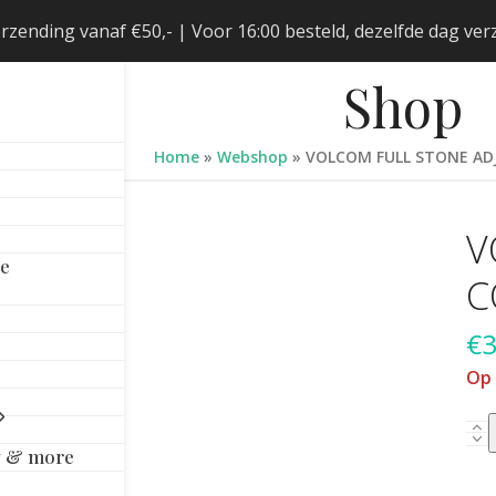
erzending vanaf €50,- | Voor 16:00 besteld, dezelfde dag v
Shop
Home
»
Webshop
»
VOLCOM FULL STONE AD
V
le
C
€
3
Op
VO
y & more
FU
ST