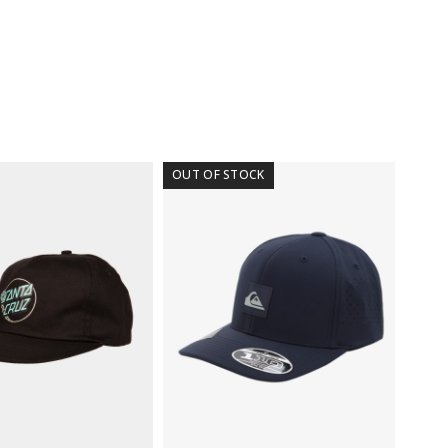
RD
T
INDLE
tal
OUT OF STOCK