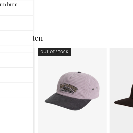
Sun bum
ADJ
CO
HA
BR
aan
rde producten
OUT OF STOCK