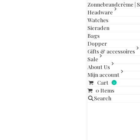
slide
slide
Zonnebrandcrème | 
Headware
Watches
Sieraden
Bags
Gerelatee
Dopper
Gifts & accessoires
OUT OF STOCK
Sale
About Us
Mijn account
Cart
0
0 Items
Search