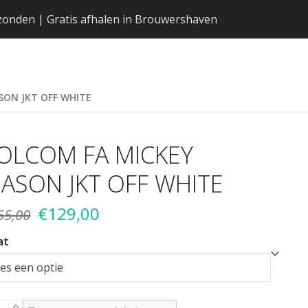
erzonden | Gratis afhalen in Brouwershaven
SON JKT OFF WHITE
OLCOM FA MICKEY
ASON JKT OFF WHITE
Oorspronkelijke
Huidige
€
129,00
55,00
prijs
prijs
at
was:
is:
€155,00.
€129,00.
LCOM