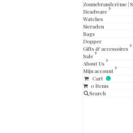
slide
slide
Zonnebrandcrème | 
Headware
Watches
Sieraden
Aanvullende in
Bags
Dopper
Maat
Gifts & accessoires
Sale
About Us
Gerelatee
Mijn account
Cart
0
Dit
0 Items
product
Search
heeft
meerdere
variaties.
Deze
optie