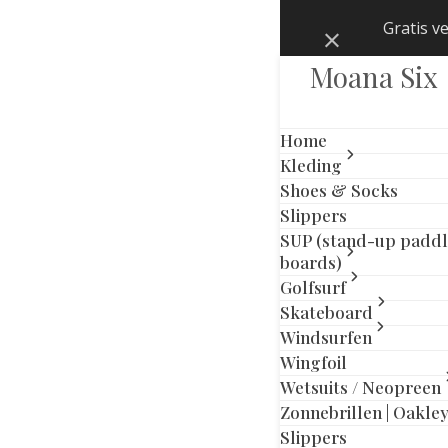
Skip
Gratis v
Negeren
to
content
Moana Six
Home
Kleding
Shoes & Socks
Slippers
SALE
SUP (stand-up padd
boards)
Golfsurf
Skateboard
Windsurfen
Wingfoil
Wetsuits / Neopreen
Zonnebrillen | Oakle
previous
next
Slippers