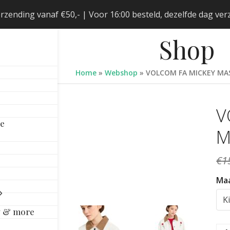
erzending vanaf €50,- | Voor 16:00 besteld, dezelfde dag v
Shop
Home
»
Webshop
»
VOLCOM FA MICKEY MA
V
le
M
€
1
Ma
y & more
VO