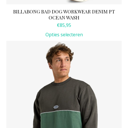
BILLABONG BAD DOG WORKWEAR DENIM PT
OCEAN WASH
€
85,95
Opties selecteren
Dit
product
heeft
meerdere
variaties.
Deze
optie
kan
gekozen
worden
op
de
productpagina