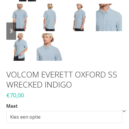
previous
next
slide
slide
VOLCOM EVERETT OXFORD SS
WRECKED INDIGO
€
70,00
Maat