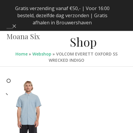
Skip
Gratis verzending vanaf €50,- | Voor 16:00
to
besteld, dezelfde dag verzonden | Gratis
content
afhalen in Brouwershaven
Negeren
Open
Close
Moana Six
Shop
mobile
mobile
menu
menu
Home
»
Webshop
»
VOLCOM EVERETT OXFORD SS
WRECKED INDIGO