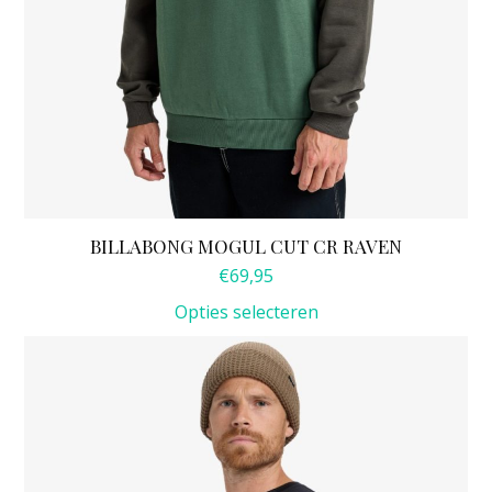
BILLABONG MOGUL CUT CR RAVEN
€
69,95
Opties selecteren
Dit
product
heeft
meerdere
variaties.
Deze