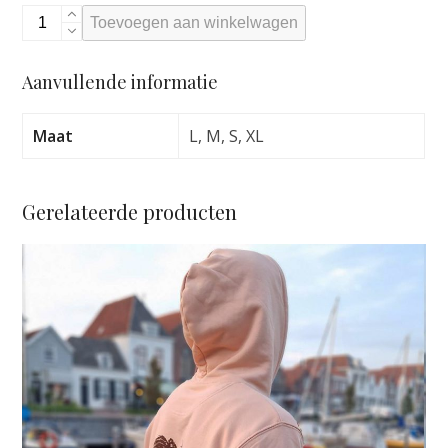
VOLCOM
Toevoegen aan winkelwagen
EVERETT
OXFORD
Aanvullende informatie
SS
WRECKED
INDIGO
Maat
L, M, S, XL
aantal
Gerelateerde producten
Dit
product
heeft
meerdere
variaties.
Deze
optie
kan
gekozen