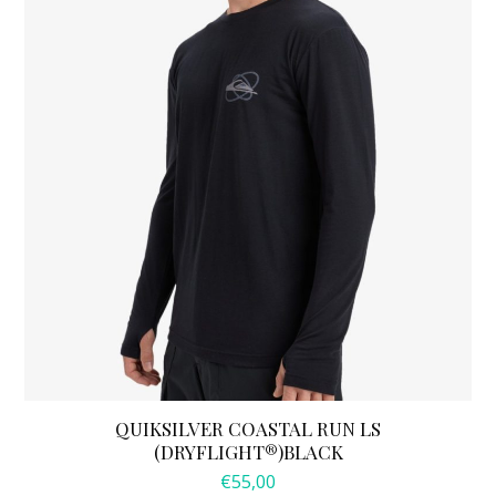
optie
kan
gekozen
worden
op
de
productpagina
QUIKSILVER COASTAL RUN LS
(DRYFLIGHT®)BLACK
€
55,00